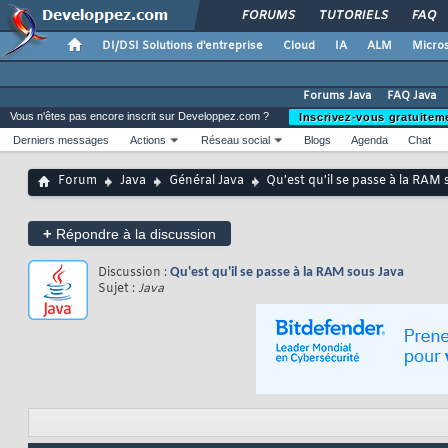
FORUMS
TUTORIELS
FAQ
DI/DSI Solutions d'entreprise
Cloud
IA
ALM
Micros
Forums Java
FAQ Java
Vous n'êtes pas encore inscrit sur Developpez.com ?
Inscrivez-vous gratuitem
Derniers messages
Actions
Réseau social
Blogs
Agenda
Chat
Forum
Java
Général Java
Qu'est qu'il se passe à la RAM
+
Répondre à la discussion
Discussion :
Qu'est qu'il se passe à la RAM sous Java
Sujet :
Java