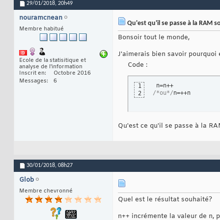
29/01/2018,
20h49
nouramcnean
Qu'est qu'il se passe à la RAM s
Membre habitué
Bonsoir tout le monde,
J'aimerais bien savoir pourquoi
Ecole de la statisitique et
Code :
analyse de l'information
Inscrit en
Octobre 2016
Messages
6
1
/*ou*/
n=++n
2
Qu'est ce qu'il se passe à la 
30/01/2018,
08h27
Glob
Membre chevronné
Quel est le résultat souhaité?
n++ incrémente la valeur de n, pu