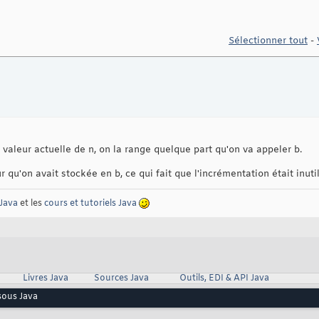
Sélectionner tout
-
a valeur actuelle de n, on la range quelque part qu'on va appeler b.
r qu'on avait stockée en b, ce qui fait que l'incrémentation était inuti
Java
et les
cours et tutoriels Java
Livres Java
Sources Java
Outils, EDI & API Java
 sous Java