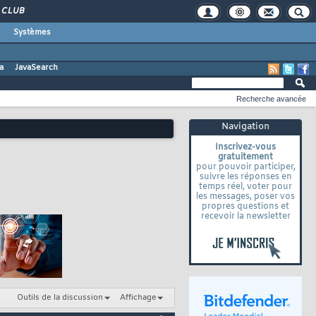
CLUB
Systèmes
a
JavaSearch
Recherche avancée
Navigation
Inscrivez-vous
gratuitement
pour pouvoir participer,
suivre les réponses en
temps réel, voter pour
les messages, poser vos
propres questions et
recevoir la newsletter
Outils de la discussion
Affichage