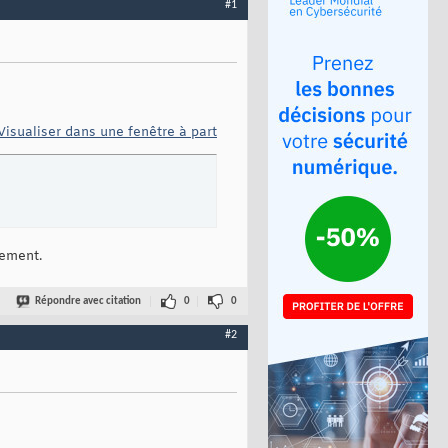
#1
Visualiser dans une fenêtre à part
lement.
Répondre avec citation
0
0
#2