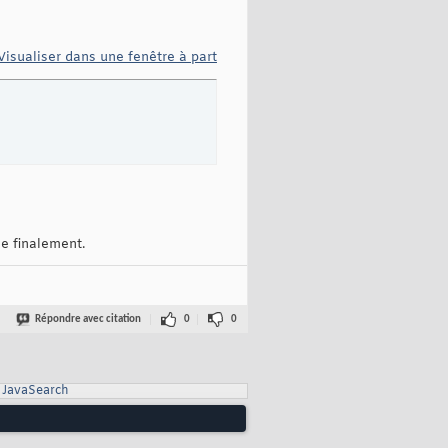
Visualiser dans une fenêtre à part
le finalement.
Répondre avec citation
0
0
JavaSearch