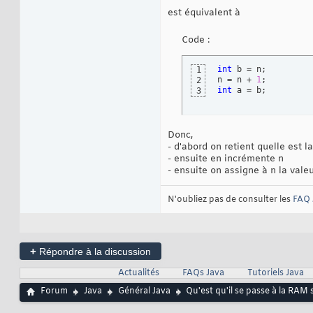
est équivalent à
Code :
int
 b = n;

1
n = n + 
1
2
int
 a = b;
3
Donc,
- d'abord on retient quelle est l
- ensuite en incrémente n
- ensuite on assigne à n la valeu
N'oubliez pas de consulter les
FAQ 
+
Répondre à la discussion
Actualités
FAQs Java
Tutoriels Java
Forum
Java
Général Java
Qu'est qu'il se passe à la RAM