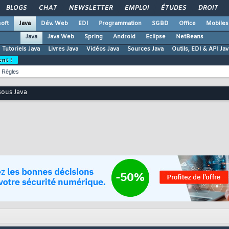
BLOGS
CHAT
NEWSLETTER
EMPLOI
ÉTUDES
DROIT
oft
Java
Dév. Web
EDI
Programmation
SGBD
Office
Mobiles
Java
Java Web
Spring
Android
Eclipse
NetBeans
Tutoriels Java
Livres Java
Vidéos Java
Sources Java
Outils, EDI & API Jav
ent !
Règles
 sous Java