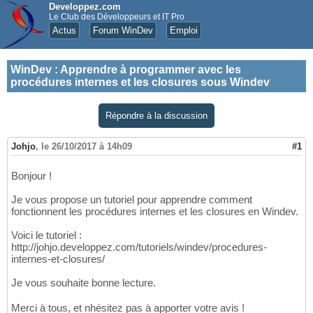
Developpez.com
Le Club des Développeurs et IT Pro
Actus
Forum WinDev
Emploi
WinDev
:
Apprendre à programmer avec les
procédures internes et les closures sous Windev
Répondre à la discussion
Johjo
,
le 26/10/2017 à 14h09
#1
Bonjour !
Je vous propose un tutoriel pour apprendre comment
fonctionnent les procédures internes et les closures en Windev.
Voici le tutoriel :
http://johjo.developpez.com/tutoriels/windev/procedures-
internes-et-closures/
Je vous souhaite bonne lecture.
Merci à tous, et nhésitez pas à apporter votre avis !