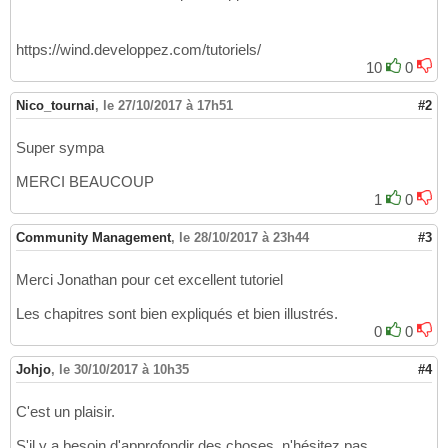
https://wind.developpez.com/tutoriels/
10
0
Nico_tournai
,
le 27/10/2017 à 17h51
#2
Super sympa
MERCI BEAUCOUP
1
0
Community Management
,
le 28/10/2017 à 23h44
#3
Merci Jonathan pour cet excellent tutoriel
Les chapitres sont bien expliqués et bien illustrés.
0
0
Johjo
,
le 30/10/2017 à 10h35
#4
C'est un plaisir.
S'il y a besoin d'approfondir des choses, n'hésitez pas