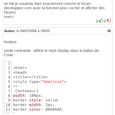
</script>
22
en fait je voudrais faire exactement comme le forum
</HEAD>

23
developpez.com avec la fonction pour cacher et afficher des
<BODY>

24
forums
25
merci
<table>

26
0
0
  <tr>

27
    <td><a 
onclick
=
"ChangerEtat()"
><label id
28
Auteur
,
le 04/07/2006 à 19h55
#6
  </tr>

29
  <tr>

30
bonjour,
    <td><div id=
"s8"
 style=
"display: none;"
>
31
  </tr>

32
seule contrainte : définir le style display dans la balise div.
</table>

33
Code :
</BODY>

34
</HTML>
35
1
<html>

2
<head>

3
<title></title>

4
<style type=
"text/css"
>

5
<!--

6
.Conteneur
{
7
width
: 180px;

8
border-
style
: solid;

9
border-
width
: 1px;

10
border-
color
11
}
12