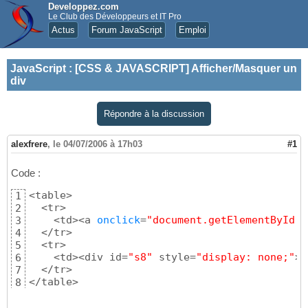
Developpez.com
Le Club des Développeurs et IT Pro
Actus
Forum JavaScript
Emploi
JavaScript
:
[CSS & JAVASCRIPT] Afficher/Masquer un
div
Répondre à la discussion
alexfrere
,
le 04/07/2006 à 17h03
#1
Code :
<table>

1
  <tr>

2
    <td><a 
onclick
=
"document.getElementById('
3
  </tr>

4
  <tr>

5
    <td><div id=
"s8"
 style=
"display: none;"
> 
6
  </tr>

7
</table>
8