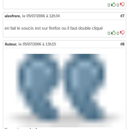
13
0
0
.Bouton
{
14
padding
: 2px;

15
alexfrere
,
le 05/07/2006 à 12h34
#7
border-
style
: outset;

16
border-
width
17
en fait le soucis est sur firefox ou il faut double cliqué
width
: 150px;

18
0
0
text-
align
19
cursor
20
Auteur
,
le 05/07/2006 à 13h15
#8
margin
: 2px;

21
border-
color
: #DDDDFF;

22
background-
color
23
color
: #
000000
24
}
25
26
.DivBlaBla
{
27
padding
28
margin
29
}
30
31
//-->
32
</style>

33
34
<script
 type
=
"text/javascript"
>

35
<!--

36
37