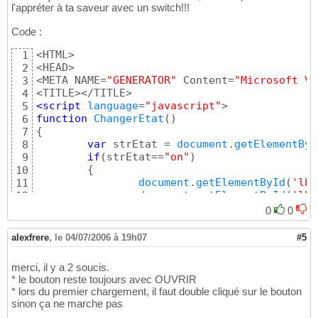
l'appréter à ta saveur avec un switch!!!
Code :
<HTML>

1
<HEAD>

2
<META NAME=
"GENERATOR"
 Content=
"Microsoft Vi
3
4
<script
 language
=
"javascript"
5
function
ChangerEtat
(
)
6
{
7
var
 strEtat = 
document
.
getElementByI
8
if
(
strEtat==
"on"
)
9
{
10
document
.
getElementById
(
'lbl
11
document
.
getElementById
(
'lbl
12
document
.
getElementById
(
's8'
13
0
0
}
14
else
15
alexfrere
,
le 04/07/2006 à 19h07
#5
{
16
document
.
getElementById
(
'lbl
17
merci, il y a 2 soucis.
document
.
getElementById
(
'lbl
18
* le bouton reste toujours avec OUVRIR
document
.
getElementById
(
's8'
19
* lors du premier chargement, il faut double cliqué sur le bouton
}
20
sinon ça ne marche pas
}
21