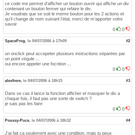
ce code me permet d'afficher un bouton ouvrir qui affiche un div
contenant un bouton fermer qui refaire le div.
Je voudrais que se soit le meme bouton pour les 2 actions et
qu'il change de nom suivant l'état, merci de m'apporter votre
savoir
0
0
SpaceFrog
,
le 04/07/2006 à 17h09
#2
un onclick peut accepeter plusieurs instructions séparées par
un point virgule ...
oui encore appeler une focntion ...
0
0
alexfrere
,
le 04/07/2006 à 18h15
#3
Dans se cas il lance la fonction afficher et masquer le div a
chaque fois, il faut pas une sorte de switch ?
je sais pas les faire
0
0
Poussy-Puce
,
le 04/07/2006 à 18h32
#4
J'ai fait ça seulement avec une condition, mais tu peux