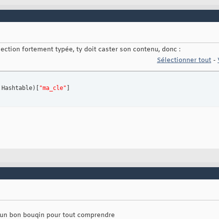
lection fortement typée, ty doit caster son contenu, donc :
Sélectionner tout
-
 Hashtable
)
[
"ma_cle"
]
 un bon bouqin pour tout comprendre