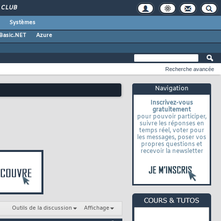
CLUB
Systèmes
 Basic.NET
Azure
Recherche avancée
Navigation
Inscrivez-vous
gratuitement
pour pouvoir participer,
suivre les réponses en
temps réel, voter pour
les messages, poser vos
propres questions et
recevoir la newsletter
Outils de la discussion
Affichage