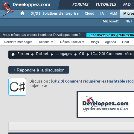
FORUMS
TUTORIELS
FAQ
DI/DSI Solutions d'entreprise
Cloud
IA
ALM
Micros
Microsoft
.NET
Vous n'êtes pas encore inscrit sur Developpez.com ?
Inscrivez-vous gratuitem
Derniers messages
Actions
Réseau social
Blogs
Agenda
Chat
Forum
Dotnet
Langages
C#
[C# 2.0] Comment récupé
+
Répondre à la discussion
Discussion :
[C# 2.0] Comment récupérer les Hashtable stock
Sujet :
C#