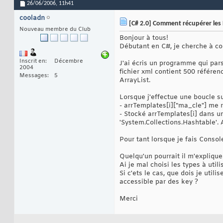
26/06/2006,
11h41
cooladn
[C# 2.0] Comment récupérer les 
Nouveau membre du Club
Bonjour à tous!
Débutant en C#, je cherche à c
Inscrit en
Décembre
J'ai écris un programme qui par
2004
fichier xml contient 500 référen
Messages
5
ArrayList.
Lorsque j'effectue une boucle s
- arrTemplates[i]["ma_cle"] me r
- Stocké arrTemplates[i] dans un
'System.Collections.Hashtable'. 
Pour tant lorsque je fais Consol
Quelqu'un pourrait il m'explique
Ai je mal choisi les types à utili
Si c'ets le cas, que dois je uti
accessible par des key ?
Merci