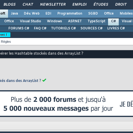
BLOGS
CHAT
NEWSLETTER
EMPLOI
ÉTUDES
DROIT
oft
Java
Dév. Web
EDI
Programmation
SGBD
Office
Mobiles
Office
Visual Studio
Windows
ASP.NET
TypeScript
C#
Visual
FORUMS C#
FAQ C#
TUTORIELS C#
SOURCES C#
LIVRES C#
ent !
Règles
rer les Hashtable stockés dans des ArrayList ?
és dans des ArrayList ?