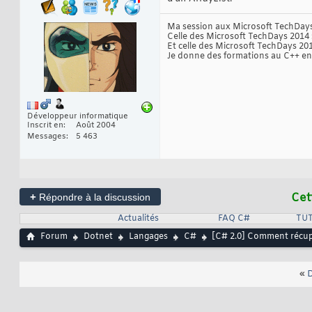
Ma session aux Microsoft TechDays
Celle des Microsoft TechDays 2014 
Et celle des Microsoft TechDays 20
Je donne des formations au C++ en 
Développeur informatique
Inscrit en
Août 2004
Messages
5 463
+
Cet
Répondre à la discussion
Actualités
FAQ C#
TUT
Forum
Dotnet
Langages
C#
[C# 2.0] Comment récupé
«
D