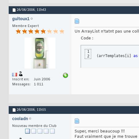
26/06/2006,
11h43
guitoux1
Membre Expert
Un ArrayList n'tatnt pas une col
Code :
1
(
arrTemplates
[
i
]
as
2
Inscrit en
Juin 2006
Messages
1 011
26/06/2006,
11h55
cooladn
Nouveau membre du Club
Super, merci beaucoup !!!
Faut vraiment que je me trouve