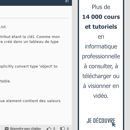
#1
ist.
ttribut étant la clé). Comme mon
ble créé dans un tableau de type
icitly convert type 'object' to
table.
aque element contient des valeurs
Répondre avec citation
0
0