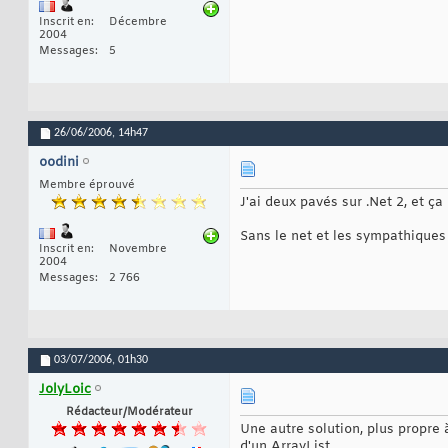
Inscrit en
Décembre
2004
Messages
5
26/06/2006,
14h47
oodini
Membre éprouvé
J'ai deux pavés sur .Net 2, et ça n
Sans le net et les sympathiques c
Inscrit en
Novembre
2004
Messages
2 766
03/07/2006,
01h30
JolyLoic
Rédacteur/Modérateur
Une autre solution, plus propre 
d'un ArrayList.