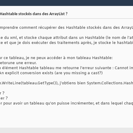
Hashtable stockés dans des ArrayList ?
omprendre comment récupérer des Hashtable stockés dans des ArrayL
se du xml, et stocke chaque attribut dans un Hashtable (le nom de l'a
ce et que je dois exécuter des traitements après, je stocke le hashta
ur ce tableau, je ne peux accéder à mon tableau Hashtable:
etorune une erreur.
 élément Hashtable tableau me retourne l'erreur suivante : Cannot impl
An explicit conversion exists (are you missing a cast?)
e.WriteLine(tableau.GetType()), j'obtiens bien System.Collections.Hash
r ?
ser ?
liser pour avoir un tableau qu'on puisse incrémenter, et dans lequel ch