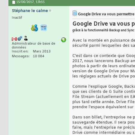
15/06/2017,
13h55
Stéphane le calme
Google Drive va vous permettre 
Inactif
Google Drive va vous p
grâce à la fonctionnalité Backup and Sync
Avec la montée en puissance de
Administrateur de base de
sécurité parmi lesquelles des s
données
Inscrit en
Mars 2013
C’est dans ce contexte que Goog
Messages
10 084
2017, nous lancerons Backup and 
photos à partir de leurs ordinat
version de Google Drive pour Mac
les réglages actuels de Drive p
Comme l’explique Google, Backup
que ses clients de G Suite conti
File Stream (actuellement en EAP
plus tard cette année. Drive Fi
prendre l'espace équivalent sur 
Dans son billet, l’entreprise n
sauvegarde étendue. Il sera poss
faire, mais l’entreprise ne préci
Drive comme intermédiaire ou si