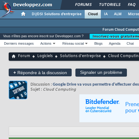
FORUMS
TUTORIELS
FAQ
DI/DSI Solutions d'entreprise
Cloud
IA
ALM
Micros
Forum Cloud Comput
Vous n'êtes pas encore inscrit sur Developpez.com ?
Inscrivez-vous gratuitem
Derniers messages
Actions
Réseau social
Blogs
Agenda
Chat
Forum
Logiciels
Solutions d'entreprise
Cloud Computin
+
Signaler un problème
Répondre à la discussion
Discussion :
Google Drive va vous permettre d'effectuer des
Sujet :
Cloud Computing