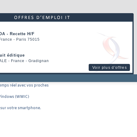
OA - Recette H/F
 France - Paris 75015
uit éditique
ALE
- France - Gradignan
Voir plus d'offres
emps réel avec vos proches
 Windows (WMIC)
r sur votre smartphone.