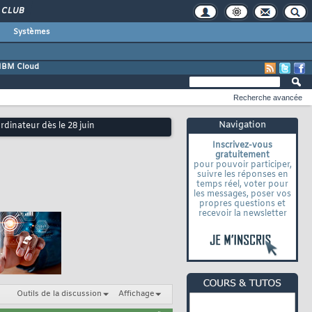
CLUB
Systèmes
IBM Cloud
Recherche avancée
Navigation
dinateur dès le 28 juin
Inscrivez-vous
gratuitement
pour pouvoir participer,
suivre les réponses en
temps réel, voter pour
les messages, poser vos
propres questions et
recevoir la newsletter
Outils de la discussion
Affichage