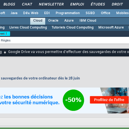
BLOGS
CHAT
NEWSLETTER
EMPLOI
ÉTUDES
DROIT
oft
Java
Dév. Web
EDI
Programmation
SGBD
Office
Mobiles
Cloud
Oracle
Azure
IBM Cloud
ing
Livres Cloud Computing
Tutoriels Cloud Computing
Microsoft Azure
ent !
Règles
g
Google Drive va vous permettre d'effectuer des sauvegardes de votre or
 sauvegardes de votre ordinateur dès le 28 juin