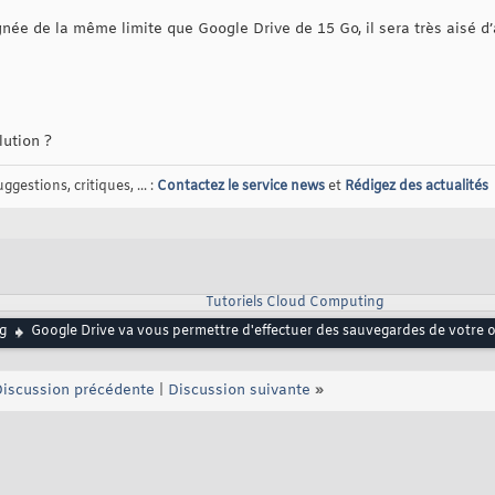
gnée de la même limite que Google Drive de 15 Go, il sera très aisé d’
ution ?
gestions, critiques, ... :
Contactez le service news
et
Rédigez des actualités
Tutoriels Cloud Computing
g
Google Drive va vous permettre d'effectuer des sauvegardes de votre or
iscussion précédente
|
Discussion suivante
»