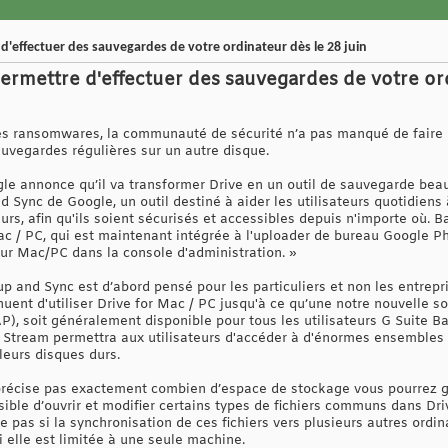
d'effectuer des sauvegardes de votre ordinateur dès le 28 juin
ermettre d'effectuer des sauvegardes de votre ord
s ransomwares, la communauté de sécurité n’a pas manqué de faire l
auvegardes régulières sur un autre disque.
le annonce qu’il va transformer Drive en un outil de sauvegarde beau
Sync de Google, un outil destiné à aider les utilisateurs quotidiens 
eurs, afin qu'ils soient sécurisés et accessibles depuis n'importe où. 
 / PC, qui est maintenant intégrée à l'uploader de bureau Google Phot
our Mac/PC dans la console d'administration. »
 and Sync est d’abord pensé pour les particuliers et non les entrep
nuent d'utiliser Drive for Mac / PC jusqu'à ce qu’une notre nouvelle sol
), soit généralement disponible pour tous les utilisateurs G Suite Ba
le Stream permettra aux utilisateurs d'accéder à d'énormes ensembles
leurs disques durs.
e précise pas exactement combien d’espace de stockage vous pourrez g
ible d’ouvrir et modifier certains types de fichiers communs dans Dri
se pas si la synchronisation de ces fichiers vers plusieurs autres ordin
 elle est limitée à une seule machine.