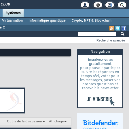
CLUB
Systèmes
Virtualisation
Informatique quantique
Crypto, NFT & Blockchain
e C
Recherche avancée
Navigation
Inscrivez-vous
gratuitement
pour pouvoir participer,
suivre les réponses en
temps réel, voter pour
les messages, poser vos
propres questions et
recevoir la newsletter
Outils de la discussion
Affichage