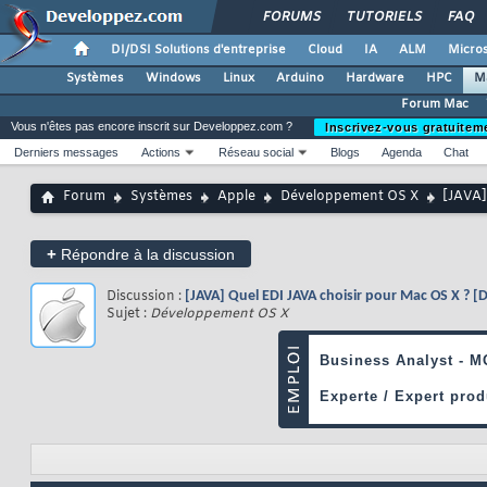
FORUMS
TUTORIELS
FAQ
DI/DSI Solutions d'entreprise
Cloud
IA
ALM
Micros
Systèmes
Windows
Linux
Arduino
Hardware
HPC
M
Forum Mac
Vous n'êtes pas encore inscrit sur Developpez.com ?
Inscrivez-vous gratuitem
Derniers messages
Actions
Réseau social
Blogs
Agenda
Chat
Forum
Systèmes
Apple
Développement OS X
[JAVA]
+
Répondre à la discussion
Discussion :
[JAVA] Quel EDI JAVA choisir pour Mac OS X ? [
Sujet :
Développement OS X