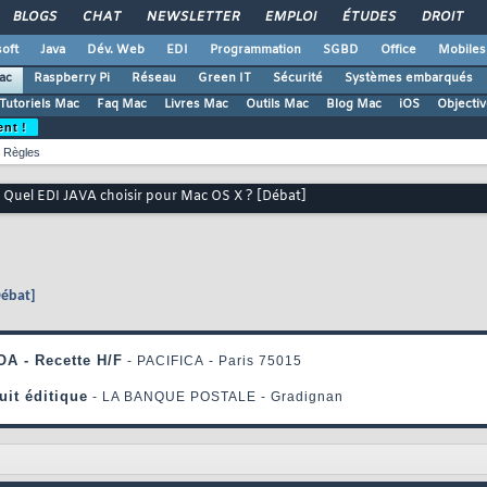
BLOGS
CHAT
NEWSLETTER
EMPLOI
ÉTUDES
DROIT
oft
Java
Dév. Web
EDI
Programmation
SGBD
Office
Mobiles
ac
Raspberry Pi
Réseau
Green IT
Sécurité
Systèmes embarqués
Tutoriels Mac
Faq Mac
Livres Mac
Outils Mac
Blog Mac
iOS
Objectiv
ent !
Règles
 Quel EDI JAVA choisir pour Mac OS X ? [Débat]
Débat]