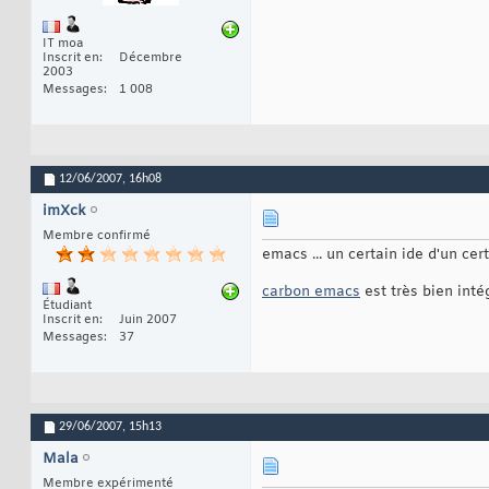
IT moa
Inscrit en
Décembre
2003
Messages
1 008
12/06/2007,
16h08
imXck
Membre confirmé
emacs ... un certain ide d'un cer
carbon emacs
est très bien inté
Étudiant
Inscrit en
Juin 2007
Messages
37
29/06/2007,
15h13
Mala
Membre expérimenté