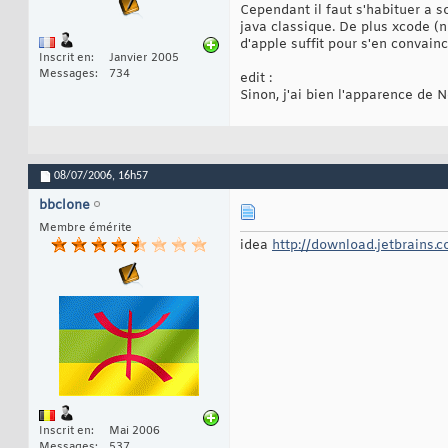
Cependant il faut s'habituer a s
java classique. De plus xcode (n
d'apple suffit pour s'en convainc
Inscrit en
Janvier 2005
Messages
734
edit :
Sinon, j'ai bien l'apparence de N
08/07/2006,
16h57
bbclone
Membre émérite
idea
http://download.jetbrains.
Inscrit en
Mai 2006
Messages
537