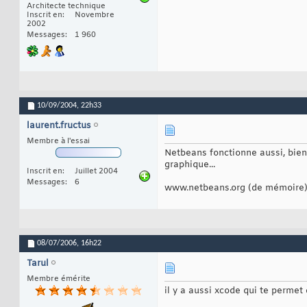
Architecte technique
Inscrit en
Novembre
2002
Messages
1 960
10/09/2004,
22h33
laurent.fructus
Membre à l'essai
Netbeans fonctionne aussi, bien 
graphique...
Inscrit en
Juillet 2004
Messages
6
www.netbeans.org (de mémoire
08/07/2006,
16h22
Tarul
Membre émérite
il y a aussi xcode qui te permet d