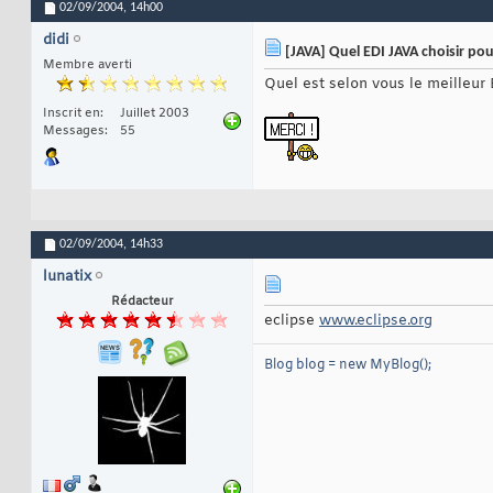
02/09/2004,
14h00
didi
[JAVA] Quel EDI JAVA choisir po
Membre averti
Quel est selon vous le meilleur
Inscrit en
Juillet 2003
Messages
55
02/09/2004,
14h33
lunatix
Rédacteur
eclipse
www.eclipse.org
Blog blog = new MyBlog();