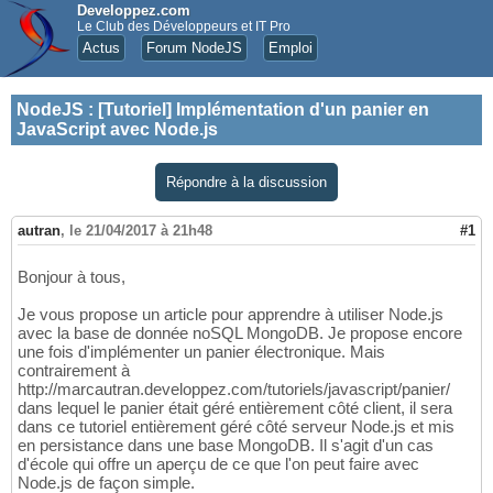
Developpez.com
Le Club des Développeurs et IT Pro
Actus
Forum NodeJS
Emploi
NodeJS
:
[Tutoriel] Implémentation d'un panier en
JavaScript avec Node.js
Répondre à la discussion
autran
,
le 21/04/2017 à 21h48
#1
Bonjour à tous,
Je vous propose un article pour apprendre à utiliser Node.js
avec la base de donnée noSQL MongoDB. Je propose encore
une fois d'implémenter un panier électronique. Mais
contrairement à
http://marcautran.developpez.com/tutoriels/javascript/panier/
dans lequel le panier était géré entièrement côté client, il sera
dans ce tutoriel entièrement géré côté serveur Node.js et mis
en persistance dans une base MongoDB. Il s'agit d'un cas
d'école qui offre un aperçu de ce que l'on peut faire avec
Node.js de façon simple.