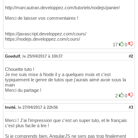
http://marcautran.developpez.com/tutoriels/nodejs/panier/
Merci de laisser vos commentaires !
https://javascript.developpez.com/cours/
https://nodejs.developpez.com/cours/
17
0
Goedulf
,
le 25/04/2017 à 10h37
#2
Chouette tuto !
Je me suis mise à Node il y a quelques mois et c'est
typiquement le genre de tutos que j'aurais aimé avoir sous la
main
Merci du partage !
2
0
Invité
,
le 27/04/2017 à 22h56
#3
Merci ! J'ai l'impression que c'est un super tuto, et le français
c'est plus facile à lire !
Si je comprends bien, AngularJS ne sers pas trop finalement