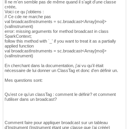
Il ne m'en semble pas de même quand il s'agit d'une classe
créée,
Voici ce qu j'obtiens :
// Ce cde ne marche pas
val broadcastInstruments = sc.broadcast<Array[moi]>
(valInstrument)
error: missing arguments for method broadcast in class
SparkContext;
follow this method with `_' if you want to treat it as a partially
applied function
val broadcastInstruments = sc.broadcast<Array[moi]>
(valInstrument)
En cherchant dans la documentation, j'ai vu qu'il était
nécessaire de lui donner un ClassTag et donc d'en définir un.
Mes questions sont:
Qu'est ce qu'un classTag : comment le définir? et comment
l'utiliser dans un broadcast?
Comment faire pour appliquer broadcast sur un tableau
d'Instrument (Instrument étant une classe que j'ai créée)