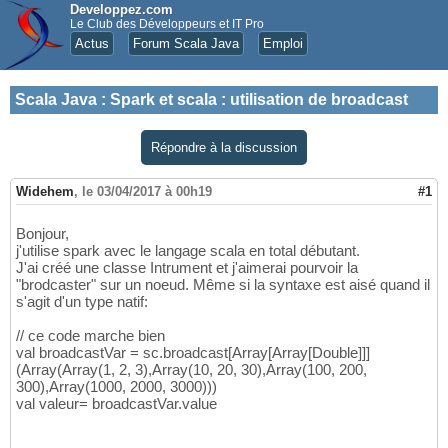
Developpez.com
Le Club des Développeurs et IT Pro
Actus
Forum Scala Java
Emploi
Scala Java
:
Spark et scala : utilisation de broadcast
Répondre à la discussion
Widehem
,
le 03/04/2017 à 00h19
#1
Bonjour,
j'utilise spark avec le langage scala en total débutant.
J'ai créé une classe Intrument et j'aimerai pourvoir la
"brodcaster" sur un noeud. Même si la syntaxe est aisé quand il
s'agit d'un type natif:
// ce code marche bien
val broadcastVar = sc.broadcast[Array[Array[Double]]]
(Array(Array(1, 2, 3),Array(10, 20, 30),Array(100, 200,
300),Array(1000, 2000, 3000)))
val valeur= broadcastVar.value