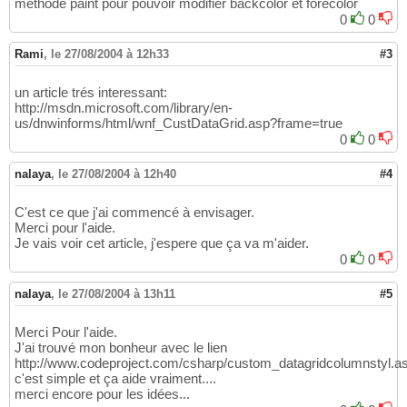
methode paint pour pouvoir modifier backcolor et forecolor
0
0
Rami
,
le 27/08/2004 à 12h33
#3
un article trés interessant:
http://msdn.microsoft.com/library/en-
us/dnwinforms/html/wnf_CustDataGrid.asp?frame=true
0
0
nalaya
,
le 27/08/2004 à 12h40
#4
C'est ce que j'ai commencé à envisager.
Merci pour l'aide.
Je vais voir cet article, j'espere que ça va m'aider.
0
0
nalaya
,
le 27/08/2004 à 13h11
#5
Merci Pour l'aide.
J'ai trouvé mon bonheur avec le lien
http://www.codeproject.com/csharp/custom_datagridcolumnstyl.a
c'est simple et ça aide vraiment....
merci encore pour les idées...