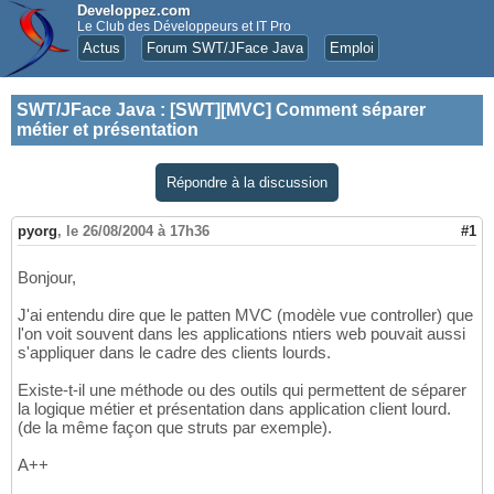
Developpez.com
Le Club des Développeurs et IT Pro
Actus
Forum SWT/JFace Java
Emploi
SWT/JFace Java
:
[SWT][MVC] Comment séparer
métier et présentation
Répondre à la discussion
pyorg
,
le 26/08/2004 à 17h36
#1
Bonjour,
J'ai entendu dire que le patten MVC (modèle vue controller) que
l'on voit souvent dans les applications ntiers web pouvait aussi
s'appliquer dans le cadre des clients lourds.
Existe-t-il une méthode ou des outils qui permettent de séparer
la logique métier et présentation dans application client lourd.
(de la même façon que struts par exemple).
A++