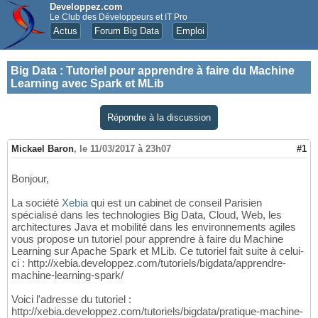
Developpez.com
Le Club des Développeurs et IT Pro
Actus
Forum Big Data
Emploi
Big Data
:
Tutoriel pour apprendre à faire du Machine
Learning avec Spark et MLib
Répondre à la discussion
Mickael Baron
,
le 11/03/2017 à 23h07
#1
Bonjour,
La société
Xebia
qui est un cabinet de conseil Parisien
spécialisé dans les technologies Big Data, Cloud, Web, les
architectures Java et mobilité dans les environnements agiles
vous propose un tutoriel pour apprendre à faire du Machine
Learning sur Apache Spark et MLib. Ce tutoriel fait suite à celui-
ci : http://xebia.developpez.com/tutoriels/bigdata/apprendre-
machine-learning-spark/
Voici l'adresse du tutoriel :
http://xebia.developpez.com/tutoriels/bigdata/pratique-machine-