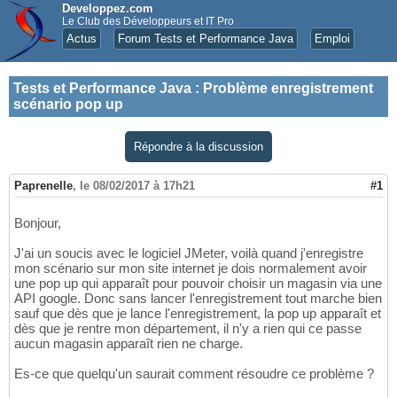
Developpez.com
Le Club des Développeurs et IT Pro
Actus
Forum Tests et Performance Java
Emploi
Tests et Performance Java
:
Problème enregistrement
scénario pop up
Répondre à la discussion
Paprenelle
,
le 08/02/2017 à 17h21
#1
Bonjour,
J'ai un soucis avec le logiciel JMeter, voilà quand j'enregistre
mon scénario sur mon site internet je dois normalement avoir
une pop up qui apparaît pour pouvoir choisir un magasin via une
API google. Donc sans lancer l'enregistrement tout marche bien
sauf que dès que je lance l'enregistrement, la pop up apparaît et
dès que je rentre mon département, il n'y a rien qui ce passe
aucun magasin apparaît rien ne charge.
Es-ce que quelqu'un saurait comment résoudre ce problème ?