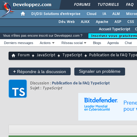
FORUMS
TUTORIELS
FAQ
DI/DSI Solutions d'entreprise
Cloud
IA
ALM
Micros
Dév. Web
AJAX
Apache
ASP
CSS
Accueil TypeScript
C
Vous n'êtes pas encore inscrit sur Developpez.com ?
Inscrivez-vous gratuitem
Derniers messages
Actions
Réseau social
Blogs
Agenda
Chat
Forum
JavaScript
TypeScript
Publication de la FAQ Typ
+
Signaler un problème
Répondre à la discussion
Discussion :
Publication de la FAQ TypeScript
Sujet :
TypeScript