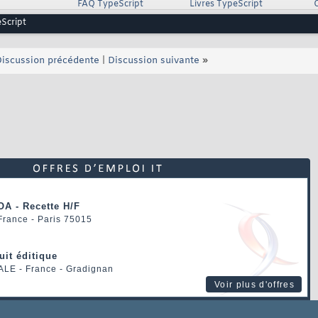
FAQ TypeScript
Livres TypeScript
eScript
iscussion précédente
|
Discussion suivante
»
OA - Recette H/F
 France - Paris 75015
uit éditique
ALE
- France - Gradignan
Voir plus d'offres