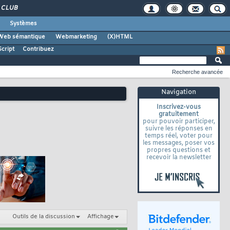
CLUB
Systèmes
Web sémantique
Webmarketing
(X)HTML
cript
Contribuez
Recherche avancée
Navigation
Inscrivez-vous
gratuitement
pour pouvoir participer,
suivre les réponses en
temps réel, voter pour
les messages, poser vos
propres questions et
recevoir la newsletter
Outils de la discussion
Affichage