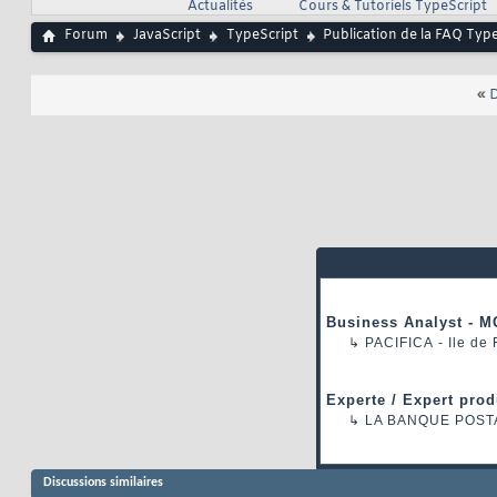
Actualités
Cours & Tutoriels TypeScript
Forum
JavaScript
TypeScript
Publication de la FAQ Typ
«
D
Business Analyst - M
↳
PACIFICA
- Ile de
Experte / Expert prod
↳
LA BANQUE POST
Discussions similaires