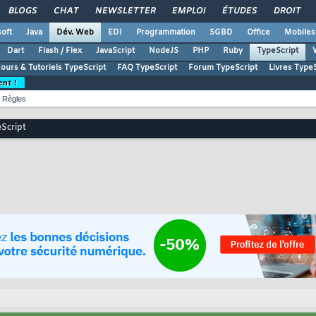
BLOGS
CHAT
NEWSLETTER
EMPLOI
ÉTUDES
DROIT
oft
Java
Dév. Web
EDI
Programmation
SGBD
Office
Mobiles
Dart
Flash / Flex
JavaScript
NodeJS
PHP
Ruby
TypeScript
ours & Tutoriels TypeScript
FAQ TypeScript
Forum TypeScript
Livres TypeS
ent !
Règles
eScript