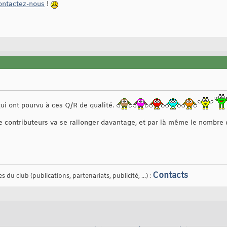
ontactez-nous
!
qui ont pourvu à ces Q/R de qualité.
e contributeurs va se rallonger davantage, et par là même le nombre d
Contacts
 du club (publications, partenariats, publicité, ...) :