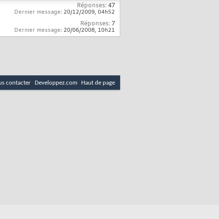
Réponses:
47
Dernier message:
20/12/2009,
04h52
Réponses:
7
Dernier message:
20/06/2008,
10h21
s contacter
Developpez.com
Haut de page