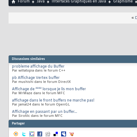
Forum
Java
Interfaces Graphiques en Java
Graphisme
		f.
26
27
//
28
		N
29
«
D
		N
30
//
31
		M
32
		
33
		e
34
35
		S
36
37
		e
38
Discussions similaires
//
39
probleme affichage du Buffer
		e
40
Par willatopia dans le forum C++
pb Affichage Vertex buffer
Par mushishi dans le forum DirectX
Affichage de ²²²² lorsque je lis mon buffer
Par MrMaze dans le forum MFC
affichage dans le front buffers ne marche pas!
Par jamal24 dans le forum OpenGL
Affichage en passant par un buffer...
Par Sirotilc dans le forum MFC
Partager