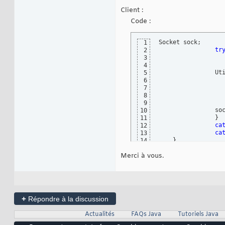
}
15
Client :
Code :
Socket sock;

1
tr
2
3
4
	        Ut
5
6
7
8
9
	        so
10
}
11
ca
12
ca
13
}
14
JFrame f = 
new
 JFr
15
Merci à vous.
		f
16
		f
17
		f
18
19
//
20
		C
21
+
Répondre à la discussion
		c
22
		J
23
Actualités
FAQs Java
Tutoriels Java
		p
24
		p.
25