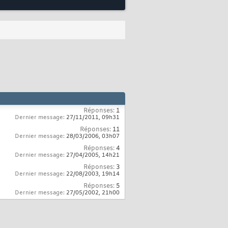
/Program Files/VideoLAN/VLC"
)
;

)
;

ScreenStrategy
(
f
)
)
;

Réponses:
1
Dernier message:
27/11/2011,
09h31
Réponses:
11
Dernier message:
28/03/2006,
03h07
Réponses:
4
Dernier message:
27/04/2005,
14h21
Réponses:
3
Dernier message:
22/08/2003,
19h14
Réponses:
5
Dernier message:
27/05/2002,
21h00