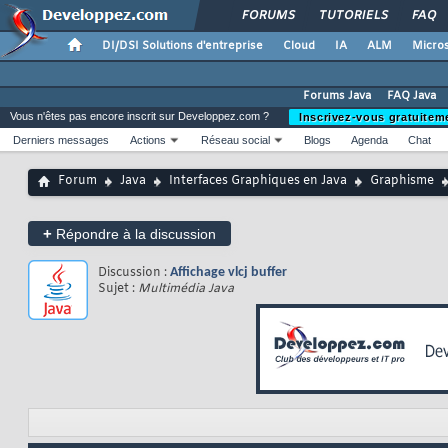
FORUMS
TUTORIELS
FAQ
DI/DSI Solutions d'entreprise
Cloud
IA
ALM
Micros
Forums Java
FAQ Java
Vous n'êtes pas encore inscrit sur Developpez.com ?
Inscrivez-vous gratuitem
Derniers messages
Actions
Réseau social
Blogs
Agenda
Chat
Forum
Java
Interfaces Graphiques en Java
Graphisme
+
Répondre à la discussion
Discussion :
Affichage vlcj buffer
Sujet :
Multimédia Java