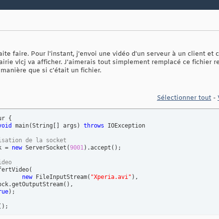
te faire. Pour l'instant, j'envoi une vidéo d'un serveur à un client et 
rairie vlcj va afficher. J'aimerais tout simplement remplacé ce fichier re
manière que si c'était un fichier.
Sélectionner tout
-
ur 
{
void
 main
(
String
[
]
 args
)
throws
 IOException 

isation de la socket
k = 
new
 ServerSocket
(
9001
)
.accept
(
)
;

ideo 
fertVideo
(
new
 FileInputStream
(
"Xperia.avi"
)
,

ock.getOutputStream
(
)
,

rue
)
;

(
)
; 
