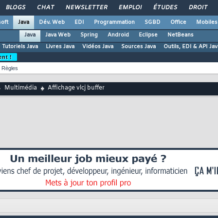
BLOGS
CHAT
NEWSLETTER
EMPLOI
ÉTUDES
DROIT
oft
Java
Dév. Web
EDI
Programmation
SGBD
Office
Mobiles
Java
Java Web
Spring
Android
Eclipse
NetBeans
Tutoriels Java
Livres Java
Vidéos Java
Sources Java
Outils, EDI & API Jav
ent !
Règles
Multimédia
Affichage vlcj buffer