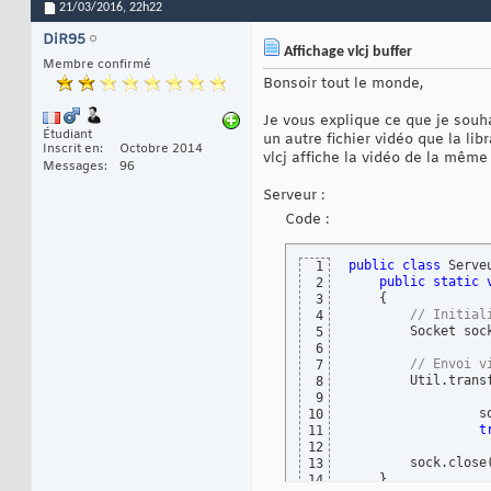
21/03/2016,
22h22
DiR95
Affichage vlcj buffer
Membre confirmé
Bonsoir tout le monde,
Je vous explique ce que je souhai
Étudiant
un autre fichier vidéo que la lib
Inscrit en
Octobre 2014
vlcj affiche la vidéo de la même 
Messages
96
Serveur :
Code :
public
class
 Serve
1
public
static
2
{
3
// Initial
4
        Socket soc
5
6
// Envoi v
7
        Util.trans
8
9
                 s
10
t
11
12
        sock.close
13
}
14