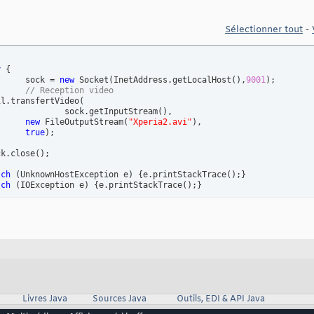
Sélectionner tout
-
y
{
			sock = 
new
 Socket
(
InetAddress.getLocalHost
(
)
,
9001
)
;

// Reception video
il.transfertVideo
(
	        		sock.getInputStream
(
)
,

new
 FileOutputStream
(
"Xperia2.avi"
)
,

true
)
;

ck.close
(
)
;

tch
(
UnknownHostException e
)
{
e.printStackTrace
(
)
;
}
tch
(
IOException e
)
{
e.printStackTrace
(
)
;
}
ame
(
)
;

.setSize
(
500
, 
500
)
;

.setDefaultCloseOperation
(
JFrame.EXIT_ON_CLOSE
)
;

.setVisible
(
true
)
;

 Création Canvas pour supporter le media player
anvas c = 
new
 Canvas
(
)
;

.setBackground
(
Color.BLACK
)
;

Panel p = 
new
 JPanel
(
)
;

Livres Java
Sources Java
Outils, EDI & API Java
.setLayout
(
new
 BorderLayout
(
)
)
;

add
(
c
)
;
