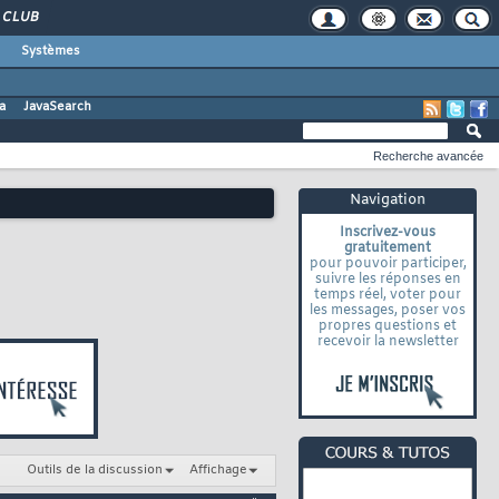
CLUB
Systèmes
a
JavaSearch
Recherche avancée
Navigation
Inscrivez-vous
gratuitement
pour pouvoir participer,
suivre les réponses en
temps réel, voter pour
les messages, poser vos
propres questions et
recevoir la newsletter
Outils de la discussion
Affichage