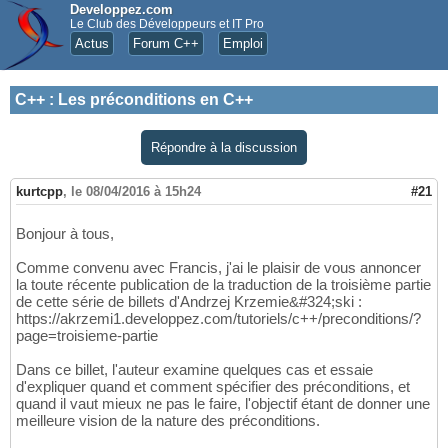
Developpez.com
Le Club des Développeurs et IT Pro
Actus
Forum C++
Emploi
C++
:
Les préconditions en C++
Répondre à la discussion
kurtcpp
,
le 08/04/2016 à 15h24
#21
Bonjour à tous,
Comme convenu avec Francis, j'ai le plaisir de vous annoncer
la toute récente publication de la traduction de la troisième partie
de cette série de billets d'Andrzej Krzemie&#324;ski :
https://akrzemi1.developpez.com/tutoriels/c++/preconditions/?
page=troisieme-partie
Dans ce billet, l'auteur examine quelques cas et essaie
d'expliquer quand et comment spécifier des préconditions, et
quand il vaut mieux ne pas le faire, l'objectif étant de donner une
meilleure vision de la nature des préconditions.