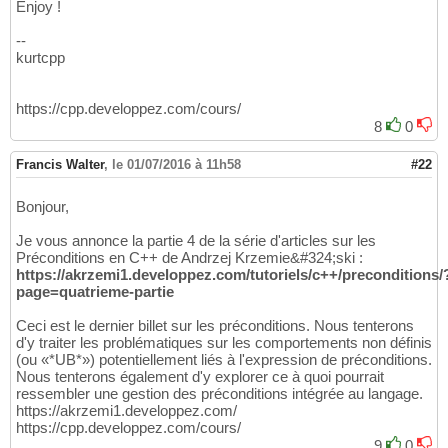
Enjoy !
--
kurtcpp
https://cpp.developpez.com/cours/
8
0
Francis Walter
,
le 01/07/2016 à 11h58
#22
Bonjour,
Je vous annonce la partie 4 de la série d'articles sur les
Préconditions en C++ de Andrzej Krzemie&#324;ski :
https://akrzemi1.developpez.com/tutoriels/c++/preconditions/
page=quatrieme-partie
Ceci est le dernier billet sur les préconditions. Nous tenterons
d'y traiter les problématiques sur les comportements non définis
(ou «*UB*») potentiellement liés à l'expression de préconditions.
Nous tenterons également d'y explorer ce à quoi pourrait
ressembler une gestion des préconditions intégrée au langage.
https://akrzemi1.developpez.com/
https://cpp.developpez.com/cours/
9
0