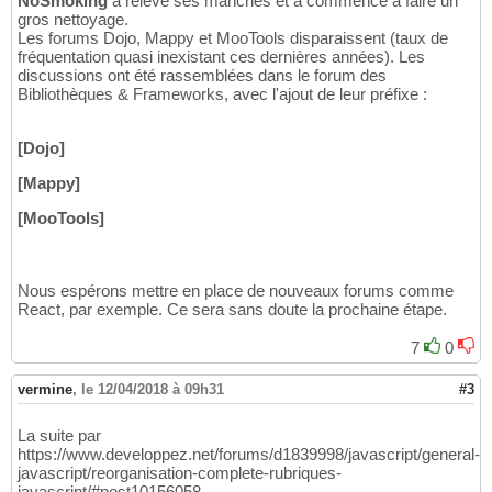
NoSmoking
a relevé ses manches et a commencé à faire un
gros nettoyage.
Les forums Dojo, Mappy et MooTools disparaissent (taux de
fréquentation quasi inexistant ces dernières années). Les
discussions ont été rassemblées dans le forum des
Bibliothèques & Frameworks, avec l'ajout de leur préfixe :
[Dojo]
[Mappy]
[MooTools]
Nous espérons mettre en place de nouveaux forums comme
React, par exemple. Ce sera sans doute la prochaine étape.
7
0
vermine
,
le 12/04/2018 à 09h31
#3
La suite par
https://www.developpez.net/forums/d1839998/javascript/general-
javascript/reorganisation-complete-rubriques-
javascript/#post10156058.