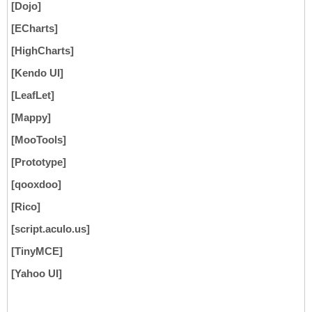
[Dojo]
[ECharts]
[HighCharts]
[Kendo UI]
[LeafLet]
[Mappy]
[MooTools]
[Prototype]
[qooxdoo]
[Rico]
[script.aculo.us]
[TinyMCE]
[Yahoo UI]