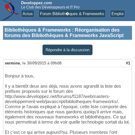
Developpez.com
Le Club des Développeurs et IT Pro
Actus
Forum Biblioth�ques & Frameworks
Emploi
Bibliothèques & Frameworks
:
Réorganisation des
forums des Bibliothèques & Frameworks JavaScript
Répondre à la discussion
vermine
,
le 30/09/2015 à 09h08
#1
Bonjour à tous,
Il y a bientôt deux ans déjà, nous avons agrandit la liste des
préfixes proposés sur le forum des
http://www.developpez.net/forums/f1187/webmasters-
developpement-web/javascript/bibliotheques-frameworks/.
Comme je l'avais expliqué à l'époque, cette liste comporte des
éléments historiques que nous gardons quoiqu'il arrive mais,
également des nouveaux frameworks et bibliothèques. Ce qui
nous permettrait à terme de voir quelle technologie sortait du lot.
Et c'est ce qui arrive aujourd'hui. Plusieurs membres l'ont