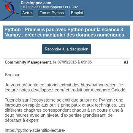
Developpez.com
Le Club des Développeurs et IT Pro
Actus
Forum Python
Emploi
Python
:
Premiers pas avec Python pour la science 3 -
Numpy : créer et manipuler des données numériques
Répondre à la discussion
Community Management
,
le 07/05/2015 à 09h05
#1
Bonjour,
Je vous présente ce tutoriel extrait des http://python-scientific-
lecture-notes.developpez.com/ et traduit par Alexandre Galodé.
Tutoriels sur l'écosystème scientifique autour de Python : une
introduction rapide aux outils principaux et aux techniques. Les
différents chapitres correspondent chacun à un cours d'une à
deux heures avec un niveau d'expertise grandissant, de
débutant à expert.
https://python-scientific-lecture-