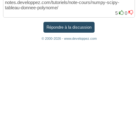
notes.developpez.com/tutoriels/note-cours/numpy-scipy-
tableau-donnee-polynome/
5
0
Répondre à la discussion
© 2000-2026 - www.developpez.com