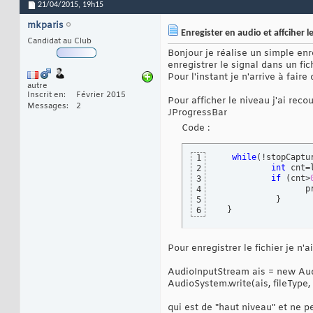
21/04/2015,
19h15
mkparis
Enregister en audio et affciher
Candidat au Club
Bonjour je réalise un simple en
enregistrer le signal dans un fich
Pour l'instant je n'arrive à fai
autre
Inscrit en
Février 2015
Pour afficher le niveau j'ai rec
Messages
2
JProgressBar
Code :
while
(
!stopCaptu
1
int
 cnt=
2
if
(
cnt>
3
                  p
4
}
5
}
6
Pour enregistrer le fichier je n'
AudioInputStream ais = new Aud
AudioSystem.write(ais, fileType,
qui est de "haut niveau" et ne p