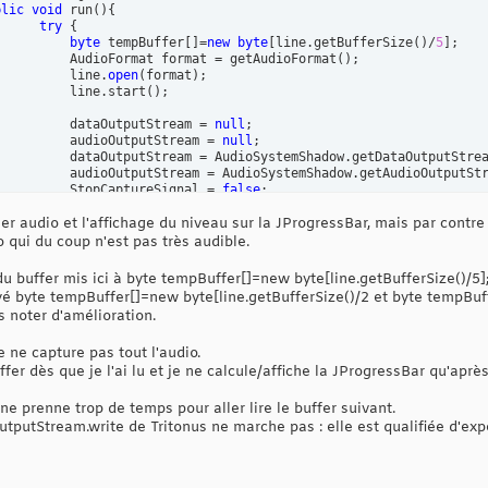
blic
void
 run
(
)
{
try
{
byte
 tempBuffer
[
]
=
new
byte
[
line.getBufferSize
(
)
/
5
]
;

			    AudioFormat format = getAudioFormat
(
)
;

			    line.
open
(
format
)
;

			    line.start
(
)
;

			    dataOutputStream = 
null
;

			    audioOutputStream = 
null
;

			    dataOutputStream = AudioSystemShadow.getDataOutputStre
			    audioOutputStream = AudioSystemShadow.getAudioOutputSt
			    StopCaptureSignal = 
false
;

hier audio et l'affichage du niveau sur la JProgressBar, mais par cont
while
(
!stopCaptureSignal
)
{
int
 cnt=line.read
(
tempBuffer,
0
,tempBuffer.length
)
;

io qui du coup n'est pas très audible.
if
(
cnt>
0
)
{
if
(
startWrite
)
{
 du buffer mis ici à byte tempBuffer[]=new byte[line.getBufferSize()/
int
 nBytesWritten = audioOutputStream.wri
ayé byte tempBuffer[]=new byte[line.getBufferSize()/2 et byte tempBu
}
s noter d'amélioration.
	       		   	     progressBar.setValue
(
(
int
)
(
calculateRMSLevel
(
 ne capture pas tout l'audio.
}
//end if
}
//end while
fer dès que je l'ai lu et je ne calcule/affiche la JProgressBar qu'après
				line.stop
(
)
;

ne prenne trop de temps pour aller lire le buffer suivant.
				line.close
(
)
;

putStream.write de Tritonus ne marche pas : elle est qualifiée d'exp
}
catch
(
Exception ex
)
{
				ex.printStackTrace
(
)
;

}