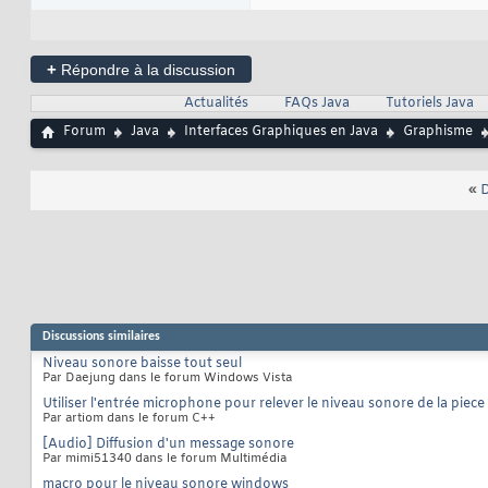
}
33
}
34
+
Répondre à la discussion
Actualités
FAQs Java
Tutoriels Java
Forum
Java
Interfaces Graphiques en Java
Graphisme
«
D
Discussions similaires
Niveau sonore baisse tout seul
Par Daejung dans le forum Windows Vista
Utiliser l'entrée microphone pour relever le niveau sonore de la piece
Par artiom dans le forum C++
[Audio] Diffusion d'un message sonore
Par mimi51340 dans le forum Multimédia
macro pour le niveau sonore windows