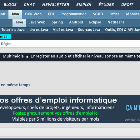
BLOGS
CHAT
NEWSLETTER
EMPLOI
ÉTUDES
DROIT
oft
Java
Dév. Web
EDI
Programmation
SGBD
Office
Mobiles
Java
Java Web
Spring
Android
Eclipse
NetBeans
Tutoriels Java
Livres Java
Vidéos Java
Sources Java
Outils, EDI & API Jav
ent !
Règles
Multimédia
Enregister en audio et affciher le niveau sonore en même 
ore en même temps