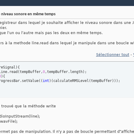
 le niveau sonore en même temps
registreur dans lequel je souhaite afficher le niveau sonore dans une
ier.
re que l'un ou l'autre mais pas les deux en même temps.
ours à la methode line.read dans lequel je manipule dans une boucle wh
Sélectionner tout
-
reSignal
)
{
line.read
(
tempBuffer,
0
,tempBuffer.length
)
;

0
)
{
rogressBar.setValue
(
(
int
)
(
calculateRMSLevel
(
tempBuffer
)
)
)
;

ai trouvé que la méthode write
ioInputStream(line);
 wavFile);
ermet pas de manipulation. Il n'y a pas de boucle permettant d"affiche