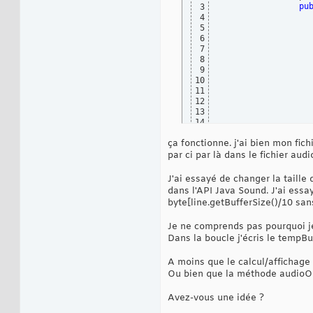
pu
3
4
5
6
7
8
9
10
11
12
13
14
15
ça fonctionne. j'ai bien mon fic
16
17
par ci par là dans le fichier aud
18
19
J'ai essayé de changer la taille
20
dans l'API Java Sound. J'ai ess
21
byte[line.getBufferSize()/10 san
22
23
Je ne comprends pas pourquoi je
24
Dans la boucle j'écris le tempBuf
25
26
27
A moins que le calcul/affichage 
28
Ou bien que la méthode audioOut
29
30
Avez-vous une idée ?
31
32