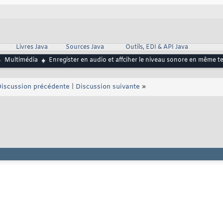
Livres Java
Sources Java
Outils, EDI & API Java
Multimédia
Enregister en audio et affciher le niveau sonore en même 
iscussion précédente
|
Discussion suivante
»