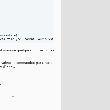
am
(
wavFile
)
;

ream
(
fileType, format, AudioSystem.NOT_SPECIFIED,dataOutputStrea
re il manque quelques millisecondes
5]; Valeur recommandée par Oracle
te
(
tempBuffer, 
0
, tempBuffer.length
)
;

ffer[]=new
tempBuffer
)
/
327.67
)
)
;

.
érimentale.