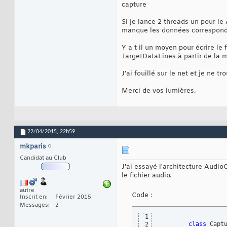
capture
Si je lance 2 threads un pour le
manque les données correspondant
Y a t il un moyen pour écrire le 
TargetDataLines à partir de la
J'ai fouillé sur le net et je ne t
Merci de vos lumières.
22/04/2015,
22h59
mkparis
Candidat au Club
J'ai essayé l'architecture Audi
le fichier audio.
autre
Code :
Inscrit en
Février 2015
Messages
2
1
class
 Capt
2