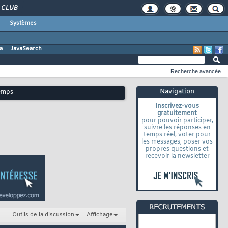
CLUB
Systèmes
a
JavaSearch
Recherche avancée
Navigation
temps
Inscrivez-vous
gratuitement
pour pouvoir participer,
suivre les réponses en
temps réel, voter pour
les messages, poser vos
propres questions et
recevoir la newsletter
Outils de la discussion
Affichage