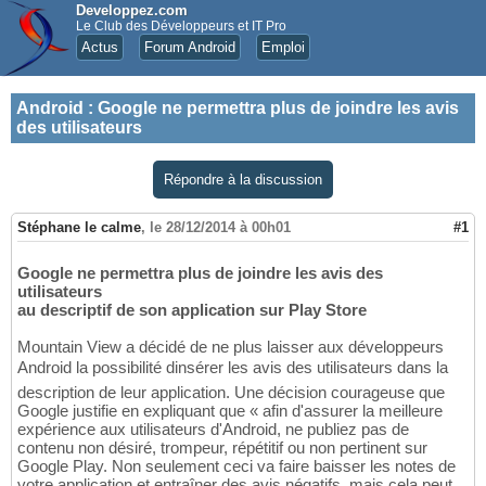
Developpez.com
Le Club des Développeurs et IT Pro
Actus
Forum Android
Emploi
Android
:
Google ne permettra plus de joindre les avis
des utilisateurs
Répondre à la discussion
Stéphane le calme
,
le 28/12/2014 à 00h01
#1
Google ne permettra plus de joindre les avis des
utilisateurs
au descriptif de son application sur Play Store
Mountain View a décidé de ne plus laisser aux développeurs
Android la possibilité dinsérer les avis des utilisateurs dans la
description de leur application. Une décision courageuse que
Google justifie en expliquant que « afin d'assurer la meilleure
expérience aux utilisateurs d'Android, ne publiez pas de
contenu non désiré, trompeur, répétitif ou non pertinent sur
Google Play. Non seulement ceci va faire baisser les notes de
votre application et entraîner des avis négatifs, mais cela peut