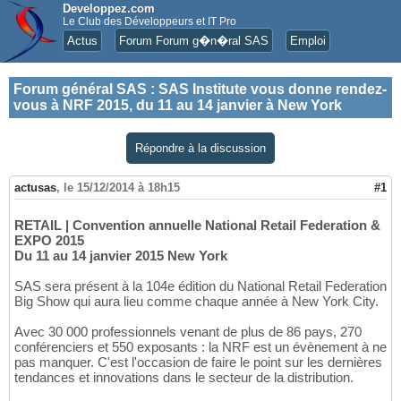
Developpez.com
Le Club des Développeurs et IT Pro
Actus
Forum Forum g�n�ral SAS
Emploi
Forum général SAS
:
SAS Institute vous donne rendez-
vous à NRF 2015, du 11 au 14 janvier à New York
Répondre à la discussion
actusas
,
le 15/12/2014 à 18h15
#1
RETAIL | Convention annuelle National Retail Federation &
EXPO 2015
Du 11 au 14 janvier 2015 New York
SAS sera présent à la 104e édition du National Retail Federation
Big Show qui aura lieu comme chaque année à New York City.
Avec 30 000 professionnels venant de plus de 86 pays, 270
conférenciers et 550 exposants : la NRF est un évènement à ne
pas manquer. C'est l'occasion de faire le point sur les dernières
tendances et innovations dans le secteur de la distribution.