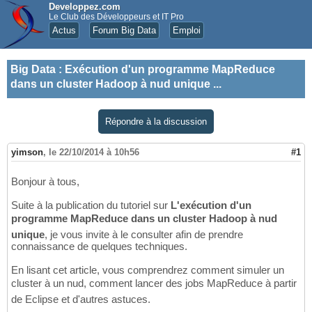
Developpez.com
Le Club des Développeurs et IT Pro
Actus
Forum Big Data
Emploi
Big Data
:
Exécution d'un programme MapReduce
dans un cluster Hadoop à nud unique ...
Répondre à la discussion
yimson
,
le 22/10/2014 à 10h56
#1
Bonjour à tous,
Suite à la publication du tutoriel sur
L'exécution d'un
programme MapReduce dans un cluster Hadoop à nud
unique
, je vous invite à le consulter afin de prendre
connaissance de quelques techniques.
En lisant cet article, vous comprendrez comment simuler un
cluster à un nud, comment lancer des jobs MapReduce à partir
de Eclipse et d'autres astuces.