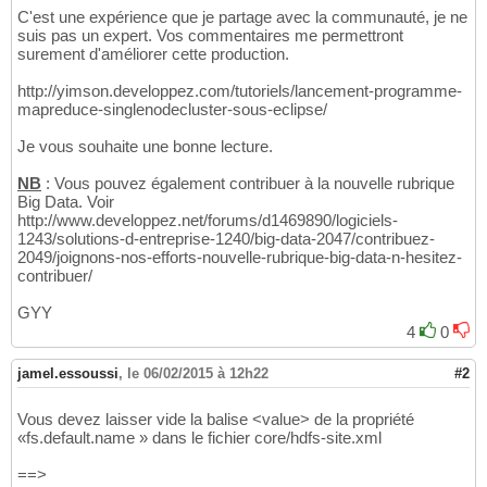
C'est une expérience que je partage avec la communauté, je ne
suis pas un expert. Vos commentaires me permettront
surement d'améliorer cette production.
http://yimson.developpez.com/tutoriels/lancement-programme-
mapreduce-singlenodecluster-sous-eclipse/
Je vous souhaite une bonne lecture.
NB
: Vous pouvez également contribuer à la nouvelle rubrique
Big Data. Voir
http://www.developpez.net/forums/d1469890/logiciels-
1243/solutions-d-entreprise-1240/big-data-2047/contribuez-
2049/joignons-nos-efforts-nouvelle-rubrique-big-data-n-hesitez-
contribuer/
GYY
4
0
jamel.essoussi
,
le 06/02/2015 à 12h22
#2
Vous devez laisser vide la balise <value> de la propriété
«fs.default.name » dans le fichier core/hdfs-site.xml
==>