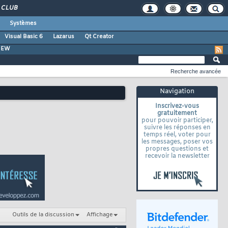
CLUB
Systèmes
Visual Basic 6
Lazarus
Qt Creator
VIEW
Recherche avancée
Navigation
Inscrivez-vous
gratuitement
pour pouvoir participer,
suivre les réponses en
temps réel, voter pour
les messages, poser vos
propres questions et
recevoir la newsletter
Outils de la discussion
Affichage