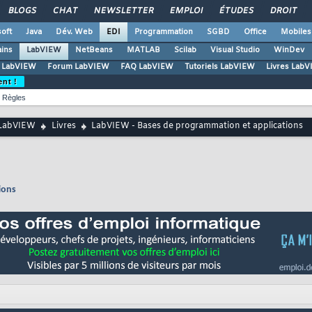
BLOGS
CHAT
NEWSLETTER
EMPLOI
ÉTUDES
DROIT
oft
Java
Dév. Web
EDI
Programmation
SGBD
Office
Mobiles
ains
LabVIEW
NetBeans
MATLAB
Scilab
Visual Studio
WinDev
l LabVIEW
Forum LabVIEW
FAQ LabVIEW
Tutoriels LabVIEW
Livres Lab
ent !
Règles
LabVIEW
Livres
LabVIEW - Bases de programmation et applications
ions