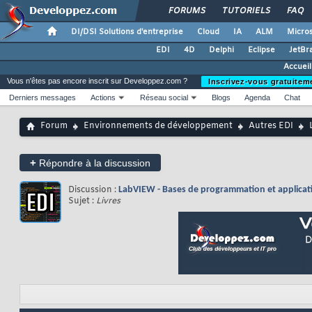
FORUMS
TUTORIELS
FAQ
DI/DSI Solutions d'entreprise
Cloud
IA
ALM
Micros
EDI
4D
Delphi
Eclipse
JetBr
Accuei
Vous n'êtes pas encore inscrit sur Developpez.com ?
Inscrivez-vous gratuitem
Derniers messages
Actions
Réseau social
Blogs
Agenda
Chat
Forum
Environnements de développement
Autres EDI
+
Répondre à la discussion
Discussion :
LabVIEW - Bases de programmation et applicat
Sujet :
Livres