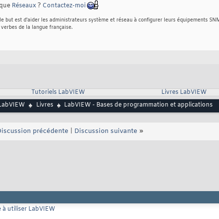
rique
Réseaux
?
Contactez-moi
e but est d'aider les administrateurs système et réseau à configurer leurs équipements SN
 verbes de la langue française.
Tutoriels LabVIEW
Livres LabVIEW
LabVIEW
Livres
LabVIEW - Bases de programmation et applications
iscussion précédente
|
Discussion suivante
»
à utiliser LabVIEW