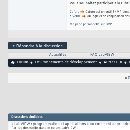
Vous souhaitez participer à la rub
Cafuro
Cafuro est un outil SNMP dont l
e-verbe
Un logiciel de conjugaison des
Ma page personnelle sur DVP
.
+
Répondre à la discussion
Actualités
FAQ LabVIEW
Forum
Environnements de développement
Autres EDI
«
D
Discussions similaires
« LabVIEW : programmation et applications » ou comment apprendre 
Par luc desruelle dans le forum LabVIEW