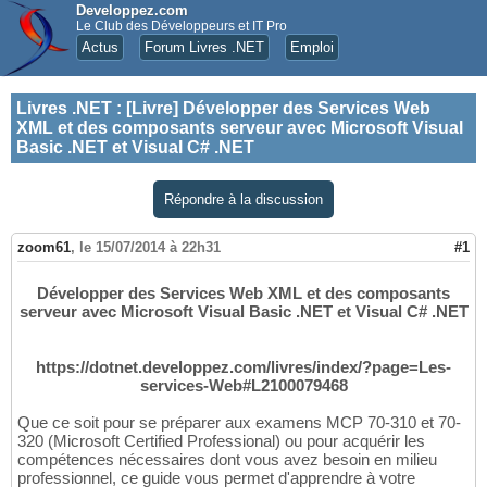
Developpez.com
Le Club des Développeurs et IT Pro
Actus
Forum Livres .NET
Emploi
Livres .NET
:
[Livre] Développer des Services Web
XML et des composants serveur avec Microsoft Visual
Basic .NET et Visual C# .NET
Répondre à la discussion
zoom61
,
le 15/07/2014 à 22h31
#1
Développer des Services Web XML et des composants
serveur avec Microsoft Visual Basic .NET et Visual C# .NET
https://dotnet.developpez.com/livres/index/?page=Les-
services-Web#L2100079468
Que ce soit pour se préparer aux examens MCP 70-310 et 70-
320 (Microsoft Certified Professional) ou pour acquérir les
compétences nécessaires dont vous avez besoin en milieu
professionnel, ce guide vous permet d'apprendre à votre