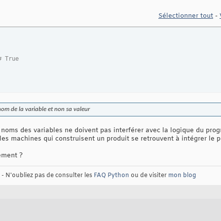
Sélectionner tout
-
# True
 nom de la variable et non sa valeur
s noms des variables ne doivent pas interférer avec la logique du pr
es machines qui construisent un produit se retrouvent à intégrer le 
ement ?
- N'oubliez pas de consulter les
FAQ Python
ou de visiter
mon blog