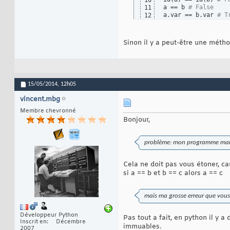
10
a == b 
# False
11
a.var == b.var 
# T
12
Sinon il y a peut-être une méth
15/05/2014,
12h05
vincent.mbg
Membre chevronné
Bonjour,
problème: mon programme marche 
Cela ne doit pas vous étoner, ca
si a == b et b == c alors a == c
mais ma grosse erreur que vous
Développeur Python
Pas tout a fait, en python il y a
Inscrit en
Décembre
immuables.
2007