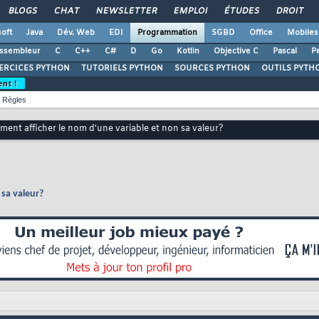
BLOGS
CHAT
NEWSLETTER
EMPLOI
ÉTUDES
DROIT
oft
Java
Dév. Web
EDI
Programmation
SGBD
Office
Mobiles
ssembleur
C
C++
C#
D
Go
Kotlin
Objective C
Pascal
Pe
ERCICES PYTHON
TUTORIELS PYTHON
SOURCES PYTHON
OUTILS PYTH
ent !
Règles
ent afficher le nom d'une variable et non sa valeur?
 sa valeur?