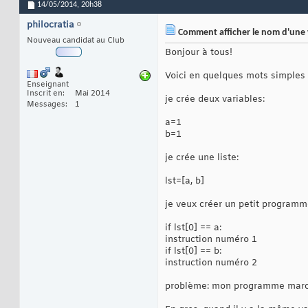
14/05/2014,
20h38
philocratia
Comment afficher le nom d'une v
Nouveau candidat au Club
Bonjour à tous!
Voici en quelques mots simples 
Enseignant
Inscrit en
Mai 2014
je crée deux variables:
Messages
1
a=1
b=1
je crée une liste:
lst=[a, b]
je veux créer un petit programm
if lst[0] == a:
instruction numéro 1
if lst[0] == b:
instruction numéro 2
problème: mon programme marche 