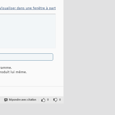
Visualiser dans une fenêtre à part
ogramme.
produit lui même.
Répondre avec citation
0
0