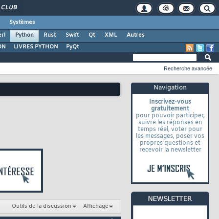
CLUB
Systèmes
rl
Python
Rust
Swift
Qt
XML
Autres
ON
LIVRES PYTHON
PyQt
Recherche avancée
Navigation
Inscrivez-vous
gratuitement
pour pouvoir participer,
suivre les réponses en
temps réel, voter pour
les messages, poser vos
propres questions et
recevoir la newsletter
Outils de la discussion
Affichage