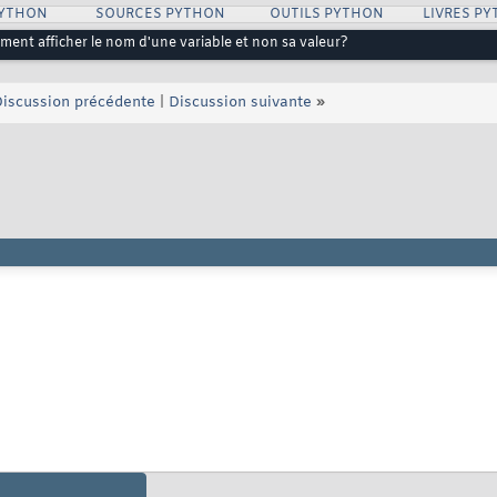
PYTHON
SOURCES PYTHON
OUTILS PYTHON
LIVRES P
ent afficher le nom d'une variable et non sa valeur?
iscussion précédente
|
Discussion suivante
»