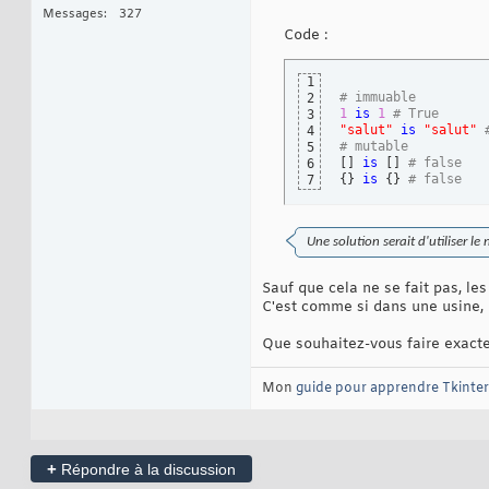
Messages
327
Code :
1
# immuable
2
1
is
1
# True
3
"salut"
is
"salut"
4
# mutable 
5
[
]
is
[
]
# false
6
{
}
is
{
}
# false
7
Une solution serait d'utiliser le
Sauf que cela ne se fait pas, le
C'est comme si dans une usine, l
Que souhaitez-vous faire exact
Mon
guide pour apprendre Tkinter
+
Répondre à la discussion