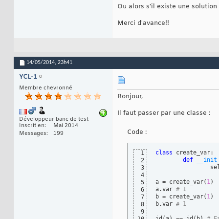
Ou alors s'il existe une solution
Merci d'avance!!
14/05/2014,
23h41
YCL-1
Membre chevronné
Bonjour,
Il faut passer par une classe :
Développeur banc de test
Inscrit en
Mai 2014
Code :
Messages
199
class
 create_var:

1
def
__init
2
		self.var = var

3
4
a = create_var
(
1
)
5
a.var 
# 1
6
b = create_var
(
1
)
7
b.var 
# 1
8
9
id
(
a
)
 == id
(
b
)
# F