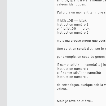
En gros, quand il y a la même val
valeurs identiques.
J'ai cru à un moment tenir une s
if id(lst[0]) == id(a):
instruction numéro 1
elif id(lst[0]) == id(b):
instruction numéro 2
mais ma grosse erreur que vous
Une solution serait d'utiliser le
par exemple, un code du genre:
if name(lst[0]) == name(a) # j'i
instruction numéro 1
elif name(lst[0]) == name(b):
instruction numéro 2
de cette façon, quelque soit la v
valeur...
Mais je rêve peut-être...