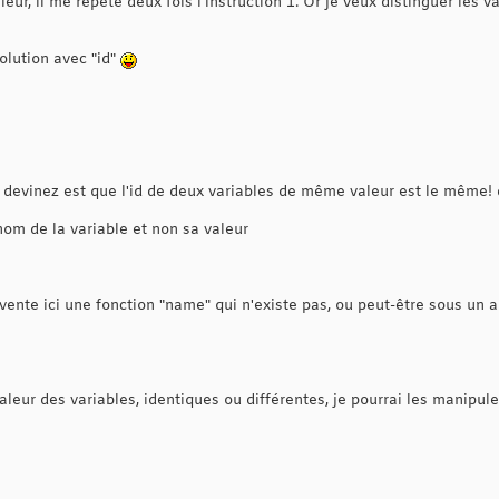
eur, il me répète deux fois l'instruction 1. Or je veux distinguer les 
olution avec "id"
 devinez est que l'id de deux variables de même valeur est le même!
 nom de la variable et non sa valeur
nvente ici une fonction "name" qui n'existe pas, ou peut-être sous un a
aleur des variables, identiques ou différentes, je pourrai les manipule