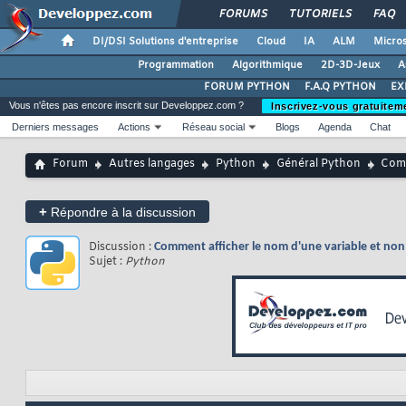
FORUMS
TUTORIELS
FAQ
DI/DSI Solutions d'entreprise
Cloud
IA
ALM
Micros
Programmation
Algorithmique
2D-3D-Jeux
A
FORUM PYTHON
F.A.Q PYTHON
EX
Vous n'êtes pas encore inscrit sur Developpez.com ?
Inscrivez-vous gratuitem
Derniers messages
Actions
Réseau social
Blogs
Agenda
Chat
Forum
Autres langages
Python
Général Python
Comm
+
Répondre à la discussion
Discussion :
Comment afficher le nom d'une variable et non
Sujet :
Python