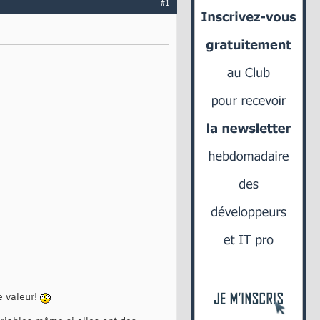
#1
e valeur!