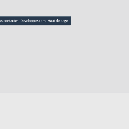
s contacter
Developpez.com
Haut de page
es
Politique de cookies