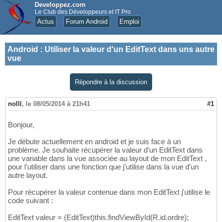
Developpez.com
Le Club des Développeurs et IT Pro
Actus
Forum Android
Emploi
Android
:
Utiliser la valeur d'un EditText dans uns autre
vue
Répondre à la discussion
nolll
,
le 08/05/2014 à 21h41
#1
Bonjour,
Je débute actuellement en android et je suis face à un
problème. Je souhaite récupérer la valeur d'un EditText dans
une variable dans la vue associée au layout de mon EditText ,
pour l'utiliser dans une fonction que j'utilise dans la vue d'un
autre layout.
Pour récupérer la valeur contenue dans mon EditText j'utilise le
code suivant :
EditText valeur = (EditText)this.findViewById(R.id.ordre);