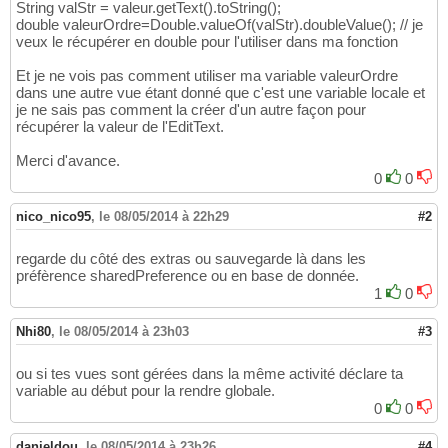
String valStr = valeur.getText().toString();
double valeurOrdre=Double.valueOf(valStr).doubleValue(); // je
veux le récupérer en double pour l'utiliser dans ma fonction
Et je ne vois pas comment utiliser ma variable valeurOrdre
dans une autre vue étant donné que c'est une variable locale et
je ne sais pas comment la créer d'un autre façon pour
récupérer la valeur de l'EditText.
Merci d'avance.
0
0
nico_nico95
,
le 08/05/2014 à 22h29
#2
regarde du côté des extras ou sauvegarde là dans les
préfèrence sharedPreference ou en base de donnée.
1
0
Nhi80
,
le 08/05/2014 à 23h03
#3
ou si tes vues sont gérées dans la même activité déclare ta
variable au début pour la rendre globale.
0
0
danieldou
,
le 08/05/2014 à 23h26
#4