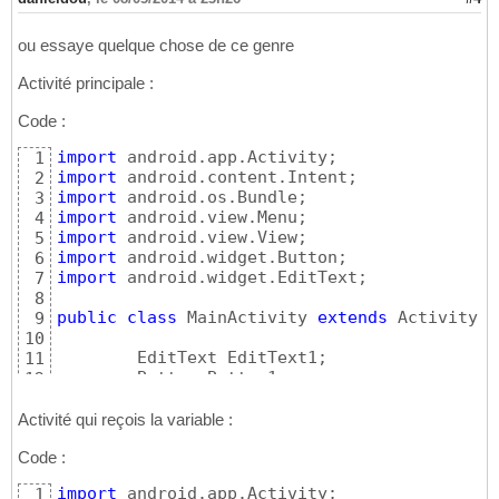
ou essaye quelque chose de ce genre
Activité principale :
Code :
import
1
import
2
import
3
import
4
import
5
import
6
import
 android.widget.EditText;

7
8
public
class
 MainActivity 
extends
 Activity 
{
9
10
	EditText EditText1;

11
	Button Button1;

12
13
static
 MainActivity MainActivity;

14
Activité qui reçois la variable :
@Override
15
Code :
protected
void
 onCreate
(
Bundle saved
16
super
.onCreate
(
savedInstance
17
import
1
		setContentView
(
R.layout.acti