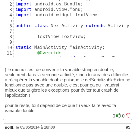
18
import
2
19
import
3
		EditText1 = 
(
EditText
)
 findV
20
import
 android.widget.TextView;

4
		Button1 = 
(
Button
)
 findViewB
21
5
22
public
class
 NextActivity 
extends
 Activity 
{
6
		Button1.setOnClickListener
(
n
23
7
{
24
	TextView Textview;

8
25
9
@Override
26
static
 MainActivity MainActivity;

10
public
void
 onClick
(
27
@Override
11
// TODO Auto
28
protected
void
 onCreate
(
Bundle saved
12
				String va
29
super
.onCreate
(
savedInstance
13
				Intent inte
30
		setContentView
(
R.layout.acti
14
( le mieux c'est de convertir ta variable string en double,
				intent.putE
31
seulement dans la seconde activité, sinon tu aura des difficultés
15
				startActivi
32
a récupérer la variable double puisque le getSerializableExtra ne
		String str = 
(
String
)
 getInt
16
33
fonctionne pas avec une double, c'est pour ça qu'il vaudrai
double
 d = Double.parseDoubl
17
}
34
mieux que tu gère les exceptions pour éviter tout crash de
//tu peux donc utiliser la v
18
35
l'application )
//mais tu ferai mieux d'ajou
19
}
)
;

36
20
37
pour le reste, tout depend de ce que tu veux faire avec ta
}
21
}
38
variable double
}
22
}
39
0
0
nolll
,
le 09/05/2014 à 18h00
#5