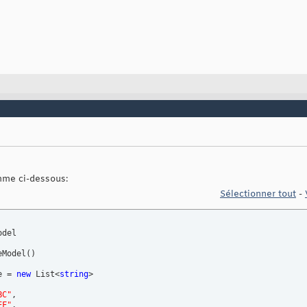
mme ci-dessous:
Sélectionner tout
-
del

eModel
(
)
e = 
new
 List<
string
>

BC"
,

EF"
,
