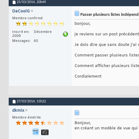
25/03/2014,
20h49
DaCoolG
Passer plusieurs listes indépen
Membre confirmé
bonjour,
Inscrit en
Décembre
je reviens sur un post précédent
2009
Messages
65
Je dois dire que sans doute j'a
Comment passer plusieurs liste
Comment afficher plusieurs lis
Cordialement
27/03/2014,
15h22
dkmix
Membre émérite
Bonjour,
en créant un modèle de vue qui c