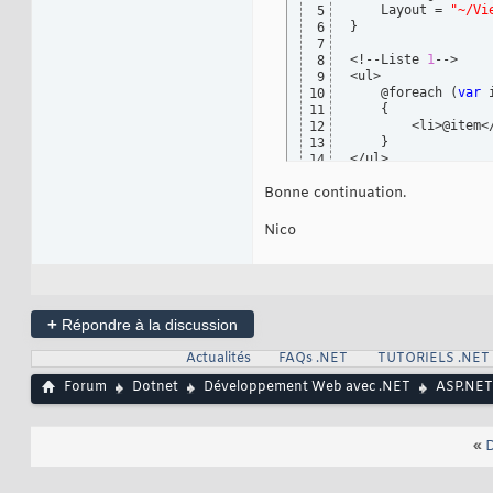
    Layout = 
"~/Vi
5
}
6
7
<!--Liste 
1
-->

8
<ul>

9
    @foreach 
(
var
 
10
{
11
        <li>@item</
12
}
13
</ul>

14
15
Bonne continuation.
<!--Liste 
2
-->

16
<ul>

17
    @foreach 
(
var
 
18
Nico
{
19
        <li>@item</
20
}
21
</ul>
22
+
Répondre à la discussion
Actualités
FAQs .NET
TUTORIELS .NET
Forum
Dotnet
Développement Web avec .NET
ASP.NE
«
D