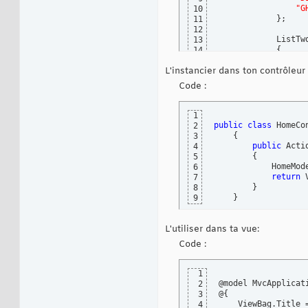
"G
10
}
;

11
12
            ListTw
13
{
14
"1
15
L'instancier dans ton contrôleur 
"4
16
"7
17
Code :
}
;

18
}
19
20
1
public
 Lis
21
public
class
 HomeCo
2
22
{
3
public
 Lis
23
public
 Acti
4
}
24
{
5
            HomeMod
6
return
 
7
}
8
}
9
L'utiliser dans ta vue:
Code :
1
@model MvcApplicati
2
@
{
3
    ViewBag.Title 
4