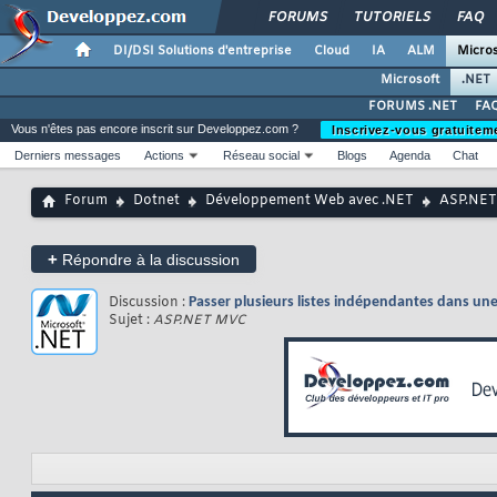
FORUMS
TUTORIELS
FAQ
DI/DSI Solutions d'entreprise
Cloud
IA
ALM
Micros
Microsoft
.NET
FORUMS .NET
FAQ
Vous n'êtes pas encore inscrit sur Developpez.com ?
Inscrivez-vous gratuitem
Derniers messages
Actions
Réseau social
Blogs
Agenda
Chat
Forum
Dotnet
Développement Web avec .NET
ASP.NE
+
Répondre à la discussion
Discussion :
Passer plusieurs listes indépendantes dans un
Sujet :
ASP.NET MVC