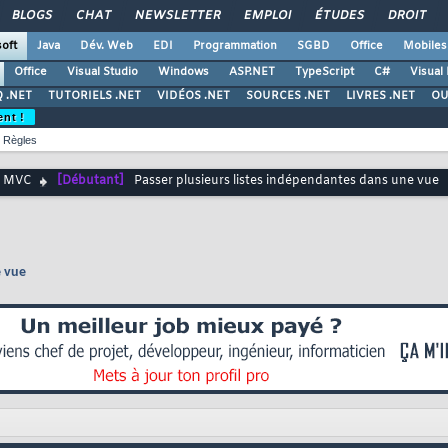
BLOGS
CHAT
NEWSLETTER
EMPLOI
ÉTUDES
DROIT
oft
Java
Dév. Web
EDI
Programmation
SGBD
Office
Mobiles
Office
Visual Studio
Windows
ASP.NET
TypeScript
C#
Visual
 .NET
TUTORIELS .NET
VIDÉOS .NET
SOURCES .NET
LIVRES .NET
OU
ent !
Règles
T MVC
[Débutant]
Passer plusieurs listes indépendantes dans une vue
e vue