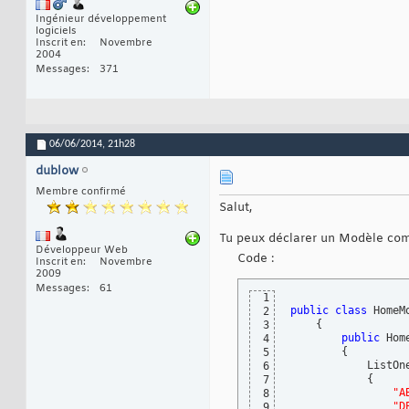
Ingénieur développement
logiciels
Inscrit en
Novembre
2004
Messages
371
06/06/2014,
21h28
dublow
Membre confirmé
Salut,
Tu peux déclarer un Modèle co
Développeur Web
Code :
Inscrit en
Novembre
2009
Messages
61
1
public
class
 HomeMo
2
{
3
public
 Hom
4
{
5
            ListOn
6
{
7
"A
8
"D
9