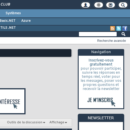
CLUB
Systèmes
 Basic.NET
Azure
TILS .NET
Recherche avancée
Navigation
Inscrivez-vous
gratuitement
pour pouvoir participer,
suivre les réponses en
temps réel, voter pour
les messages, poser vos
propres questions et
recevoir la newsletter
Outils de la discussion
Affichage