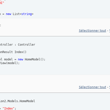
HI"
o = 
new
 List<
string
>

23"
,

:
56"
,

89"
Sélectionner tout
-
t<
string
> ListOne 
{
get
; 
set
; 
}
ntroller : Controller

t<
string
> ListTwo 
{
get
; 
set
; 
}
onResult Index
(
)
el model = 
new
 HomeModel
(
)
;

View
(
model
)
;

Sélectionner tout
-
on2.Models.HomeModel

= 
"Index"
;
