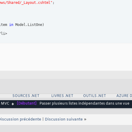
ews/Shared/_Layout.cshtml"
item 
in
 Model.ListOne
)
li>

item 
in
 Model.ListTwo
)
li>

SOURCES .NET
LIVRES .NET
OUTILS .NET
AZURE 
T MVC
[Débutant]
Passer plusieurs listes indépendantes dans une vue
iscussion précédente
|
Discussion suivante
»