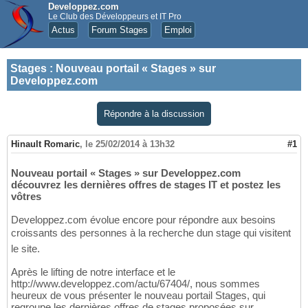
Developpez.com
Le Club des Développeurs et IT Pro
Actus
Forum Stages
Emploi
Stages
:
Nouveau portail « Stages » sur
Developpez.com
Répondre à la discussion
Hinault Romaric
,
le 25/02/2014 à 13h32
#1
Nouveau portail « Stages » sur Developpez.com
découvrez les dernières offres de stages IT et postez les
vôtres
Developpez.com évolue encore pour répondre aux besoins
croissants des personnes à la recherche dun stage qui visitent
le site.
Après le lifting de notre interface et le
http://www.developpez.com/actu/67404/, nous sommes
heureux de vous présenter le nouveau portail Stages, qui
regroupe les dernières offres de stages proposées sur