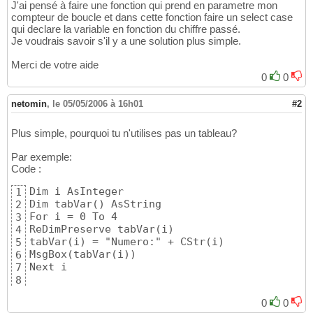
J'ai pensé à faire une fonction qui prend en parametre mon
compteur de boucle et dans cette fonction faire un select case
qui declare la variable en fonction du chiffre passé.
Je voudrais savoir s'il y a une solution plus simple.
Merci de votre aide
0
0
netomin
,
le 05/05/2006 à 16h01
#2
Plus simple, pourquoi tu n'utilises pas un tableau?
Par exemple:
Code :
Dim i AsInteger

1
Dim tabVar() AsString

2
For i = 0 To 4

3
ReDimPreserve tabVar(i)

4
tabVar(i) = "Numero:" + CStr(i)

5
MsgBox(tabVar(i))

6
7
8
9
0
0