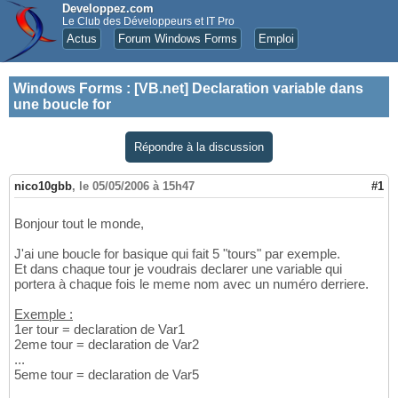
Developpez.com
Le Club des Développeurs et IT Pro
Actus
Forum Windows Forms
Emploi
Windows Forms
:
[VB.net] Declaration variable dans
une boucle for
Répondre à la discussion
nico10gbb
,
le 05/05/2006 à 15h47
#1
Bonjour tout le monde,
J'ai une boucle for basique qui fait 5 "tours" par exemple.
Et dans chaque tour je voudrais declarer une variable qui
portera à chaque fois le meme nom avec un numéro derriere.
Exemple :
1er tour = declaration de Var1
2eme tour = declaration de Var2
...
5eme tour = declaration de Var5