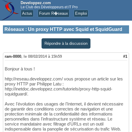
Developpez.com
Le Club des Développeurs et IT Pro
Actus
Forum R�seaux
Emploi
Réseaux
:
Un proxy HTTP avec Squid et SquidGuard
Répondre à la discussion
ram-0000
,
le 08/02/2014 à 15h59
#1
Bonjour à tous !
http://reseau.developpez.com/ vous propose un article sur les
proxy HTTP par Philippe Latu :
http://inetdoc.developpez.com/tutoriels/proxy-http-squid-
squidguard/.
Avec l'évolution des usages de l'Internet, il devient nécessaire
de garantir des conditions correctes de navigation et une
protection minimale de la confidentialité des informations
personnelles dans l'infrastructure système et réseau. Le
service mandataire avec filtrage d'URLs est un outil
indispensable dans la panoplie de sécurisation du trafic Web.