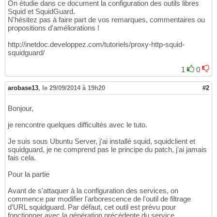
On étudie dans ce document la configuration des outils libres
Squid et SquidGuard.
N'hésitez pas à faire part de vos remarques, commentaires ou
propositions d'améliorations !
http://inetdoc.developpez.com/tutoriels/proxy-http-squid-
squidguard/
1
0
arobase13
,
le 29/09/2014 à 19h20
#2
Bonjour,
je rencontre quelques difficultés avec le tuto.
Je suis sous Ubuntu Server, j'ai installé squid, squidclient et
squidguard, je ne comprend pas le principe du patch, j'ai jamais
fais cela.
Pour la partie
Avant de s'attaquer à la configuration des services, on
commence par modifier l'arborescence de l'outil de filtrage
d'URL squidguard. Par défaut, cet outil est prévu pour
fonctionner avec la génération précédente du service