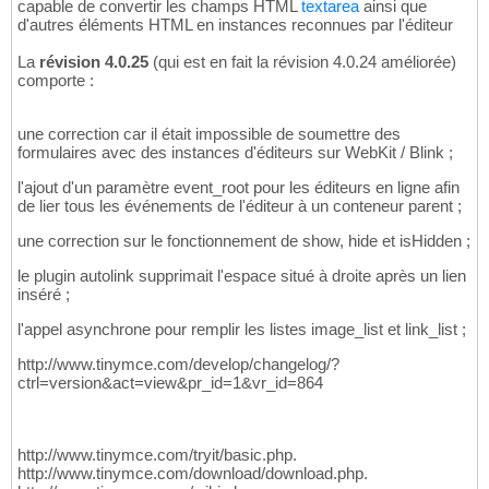
capable de convertir les champs HTML
textarea
ainsi que
d'autres éléments HTML en instances reconnues par l'éditeur
La
révision 4.0.25
(qui est en fait la révision 4.0.24 améliorée)
comporte :
une correction car il était impossible de soumettre des
formulaires avec des instances d'éditeurs sur WebKit / Blink ;
l'ajout d'un paramètre event_root pour les éditeurs en ligne afin
de lier tous les événements de l'éditeur à un conteneur parent ;
une correction sur le fonctionnement de show, hide et isHidden ;
le plugin autolink supprimait l'espace situé à droite après un lien
inséré ;
l'appel asynchrone pour remplir les listes image_list et link_list ;
http://www.tinymce.com/develop/changelog/?
ctrl=version&act=view&pr_id=1&vr_id=864
http://www.tinymce.com/tryit/basic.php.
http://www.tinymce.com/download/download.php.