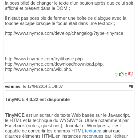
la possibilité de changer le texte d'un bouton après que celui soit
affiché et présent dans le DOM ;
il n'était pas possible de fermer une boîte de dialogue avec la
touche
escape
lorsque le focus était dans une textbox ;
http://www.tinymce.com/develop/changelog/?type=tinymce
http://www.tinymce.com/tryit/basic.php.
http://www.tinymce.com/download/download.php.
http://www.tinymce.com/wiki.php.
2
0
vermine
,
le 17/04/2014 à 14h37
#8
TinyMCE 4.0.22 est disponible
TinyMCE
est un éditeur de texte Web basée sur le Javascript,
le HTML et la technique du WYSIWYG. Utilisé notamment par
Facebook (notes, questions), Joomla! et Wordpress, il est
capable de convertir les champs HTML
textarea
ainsi que
d'autres éléments HTML en instances reconnues par l'éditeur