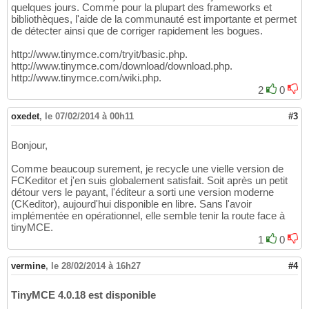
quelques jours. Comme pour la plupart des frameworks et
bibliothèques, l'aide de la communauté est importante et permet
de détecter ainsi que de corriger rapidement les bogues.
http://www.tinymce.com/tryit/basic.php.
http://www.tinymce.com/download/download.php.
http://www.tinymce.com/wiki.php.
2
0
oxedet
,
le 07/02/2014 à 00h11
#3
Bonjour,
Comme beaucoup surement, je recycle une vielle version de
FCKeditor et j'en suis globalement satisfait. Soit après un petit
détour vers le payant, l'éditeur a sorti une version moderne
(CKeditor), aujourd'hui disponible en libre. Sans l'avoir
implémentée en opérationnel, elle semble tenir la route face à
tinyMCE.
1
0
vermine
,
le 28/02/2014 à 16h27
#4
TinyMCE 4.0.18 est disponible