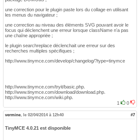
une correction pour le plugin paste lors du collage en utilisant
les menus du navigateur ;
une correction au niveau des éléments SVG pouvant avoir le
focus qui déclenchent une erreur lorsque className n'a pas
une chaîne appropriée ;
le plugin searchreplace déclenchait une erreur sur des
recherches multiples spécifiques ;
http://www.tinymce.com/develop/changelog/?type=tinymce
http://www.tinymce.com/tryit/basic.php.
http://www.tinymce.com/download/download.php.
http://www.tinymce.com/wiki.php.
1
0
vermine
,
le 02/04/2014 à 12h40
#7
TinyMCE 4.0.21 est disponible