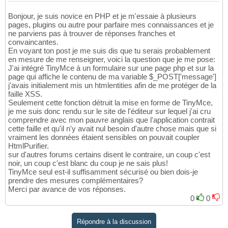
Bonjour, je suis novice en PHP et je m'essaie à plusieurs
pages, plugins ou autre pour parfaire mes connaissances et je
ne parviens pas à trouver de réponses franches et
convaincantes.
En voyant ton post je me suis dis que tu serais probablement
en mesure de me renseigner, voici la question que je me pose:
J'ai intégré TinyMce à un formulaire sur une page php et sur la
page qui affiche le contenu de ma variable $_POST['message']
j'avais initialement mis un htmlentities afin de me protéger de la
faille XSS.
Seulement cette fonction détruit la mise en forme de TinyMce,
je me suis donc rendu sur le site de l'éditeur sur lequel j'ai cru
comprendre avec mon pauvre anglais que l'application contrait
cette faille et qu'il n'y avait nul besoin d'autre chose mais que si
vraiment les données étaient sensibles on pouvait coupler
HtmlPurifier.
sur d'autres forums certains disent le contraire, un coup c'est
noir, un coup c'est blanc du coup je ne sais plus!
TinyMce seul est-il suffisamment sécurisé ou bien dois-je
prendre des mesures complémentaires?
Merci par avance de vos réponses.
0
0
Répondre à la discussion