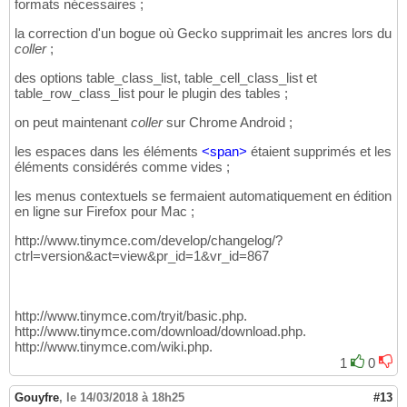
formats nécessaires ;
la correction d'un bogue où Gecko supprimait les ancres lors du
coller
;
des options table_class_list, table_cell_class_list et
table_row_class_list pour le plugin des tables ;
on peut maintenant
coller
sur Chrome Android ;
les espaces dans les éléments
<
span
>
étaient supprimés et les
éléments considérés comme vides ;
les menus contextuels se fermaient automatiquement en édition
en ligne sur Firefox pour Mac ;
http://www.tinymce.com/develop/changelog/?
ctrl=version&act=view&pr_id=1&vr_id=867
http://www.tinymce.com/tryit/basic.php.
http://www.tinymce.com/download/download.php.
http://www.tinymce.com/wiki.php.
1
0
Gouyfre
,
le 14/03/2018 à 18h25
#13