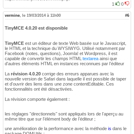
1
0
vermine
,
le 19/03/2014 à 11h00
#6
TinyMCE 4.0.20 est disponible
TinyMCE
est un éditeur de texte Web basée sur le Javascript,
le HTML et la technique du WYSIWYG. Utilisé notamment par
Facebook (notes, questions), Joomla! et Wordpress, il est
capable de convertir les champs HTML
textarea
ainsi que
d'autres éléments HTML en instances reconnues par l'éditeur
La
révision 4.0.20
corrige des erreurs apparues avec la
nouvelle version de Safari dans laquelle il est possible de taper
et d'ouvrir des liens dans une zone contentEditable. Ces
fonctionnalités ont été désactivées.
La révision comporte également :
les réglages "directionnels" sont appliqués lors de l'aperçu au
même titre que sur l'élément body de l'éditeur ;
une amélioration de la performance avec la méthode
is
dans le
package DOMUtils ;