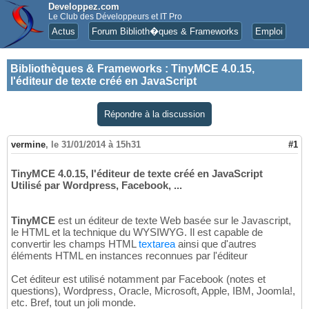
Developpez.com
Le Club des Développeurs et IT Pro
Actus
Forum Biblioth�ques & Frameworks
Emploi
Bibliothèques & Frameworks
:
TinyMCE 4.0.15,
l'éditeur de texte créé en JavaScript
Répondre à la discussion
vermine
,
le 31/01/2014 à 15h31
#1
TinyMCE 4.0.15, l'éditeur de texte créé en JavaScript
Utilisé par Wordpress, Facebook, ...
TinyMCE
est un éditeur de texte Web basée sur le Javascript,
le HTML et la technique du WYSIWYG. Il est capable de
convertir les champs HTML
textarea
ainsi que d'autres
éléments HTML en instances reconnues par l'éditeur
Cet éditeur est utilisé notamment par Facebook (notes et
questions), Wordpress, Oracle, Microsoft, Apple, IBM, Joomla!,
etc. Bref, tout un joli monde.