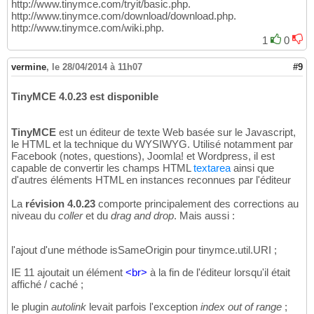
http://www.tinymce.com/tryit/basic.php.
http://www.tinymce.com/download/download.php.
http://www.tinymce.com/wiki.php.
1
0
vermine
,
le 28/04/2014 à 11h07
#9
TinyMCE 4.0.23 est disponible
TinyMCE
est un éditeur de texte Web basée sur le Javascript,
le HTML et la technique du WYSIWYG. Utilisé notamment par
Facebook (notes, questions), Joomla! et Wordpress, il est
capable de convertir les champs HTML
textarea
ainsi que
d'autres éléments HTML en instances reconnues par l'éditeur
La
révision 4.0.23
comporte principalement des corrections au
niveau du
coller
et du
drag and drop
. Mais aussi :
l'ajout d'une méthode isSameOrigin pour tinymce.util.URI ;
IE 11 ajoutait un élément
<
br
>
à la fin de l'éditeur lorsqu'il était
affiché / caché ;
le plugin
autolink
levait parfois l'exception
index out of range
;