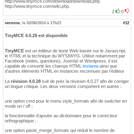
http://www.tinymce.com/download/download.php.
http://www.tinymce.com/wiki.php.
2
0
vermine
,
le 02/06/2014 à 17h23
#12
TinyMCE 4.0.28 est disponible
TinyMCE
est un éditeur de texte Web basée sur le Javascript,
le HTML et la technique du WYSIWYG. Utilisé notamment par
Facebook (notes, questions), Joomla! et Wordpress, il est
capable de convertir les champs HTML
textarea
ainsi que
d'autres éléments HTML en instances reconnues par l'éditeur
La
révision 4.0.28
suit de près la révision 4.0.27 afin de corriger
un bogue critique. Les deux versions comportent en autres :
une option cmd pour le menu style_formats afin de switcher en
mode on / off ;
la fonctionnalité d'
ajouter au dictionnaire
pour le correcteur
orthographique ;
une option paste_merge_formats qui réduit le nombre de