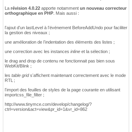
La
révision 4.0.22
apporte notamment
un nouveau correcteur
orthographique en PHP
. Mais aussi :
l'ajout d'un lastLevel à l'événement BeforeAddUndo pour faciliter
la gestion des niveaux ;
une amélioration de l'indentation des éléments des listes ;
une correction avec les instances
inline
et la sélection ;
le drag and drop de contenu ne fonctionnait pas bien sous
WebKit/Blink ;
les
table grid
s'affichent maintenant correctement avec le mode
RTL ;
l'import des feuilles de styles de la page courante en utilisant
importcss_file_filter ;
http://www.tinymce.com/develop/changelog/?
ctrl=version&act=view&pr_id=1&vr_id=862