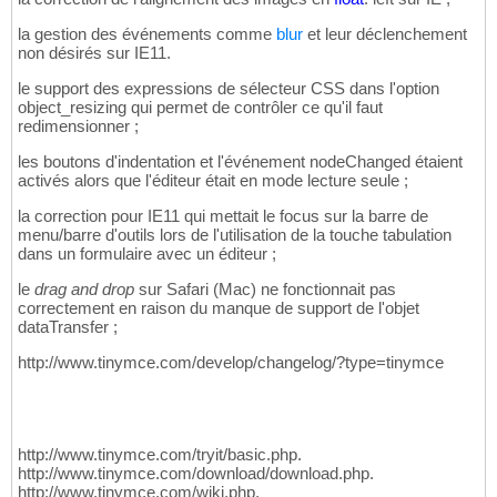
la gestion des événements comme
blur
et leur déclenchement
non désirés sur IE11.
le support des expressions de sélecteur CSS dans l'option
object_resizing qui permet de contrôler ce qu'il faut
redimensionner ;
les boutons d'indentation et l'événement nodeChanged étaient
activés alors que l'éditeur était en mode lecture seule ;
la correction pour IE11 qui mettait le focus sur la barre de
menu/barre d'outils lors de l'utilisation de la touche tabulation
dans un formulaire avec un éditeur ;
le
drag and drop
sur Safari (Mac) ne fonctionnait pas
correctement en raison du manque de support de l'objet
dataTransfer ;
http://www.tinymce.com/develop/changelog/?type=tinymce
http://www.tinymce.com/tryit/basic.php.
http://www.tinymce.com/download/download.php.
http://www.tinymce.com/wiki.php.