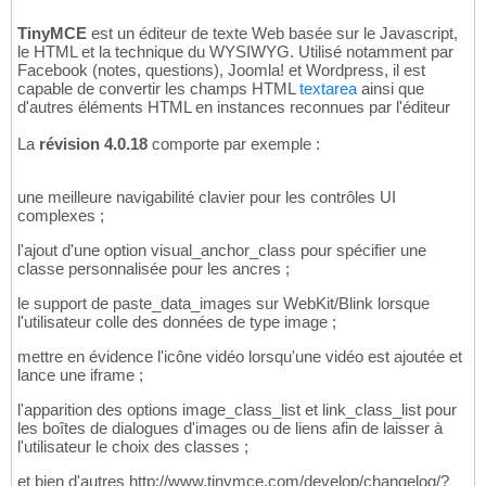
TinyMCE
est un éditeur de texte Web basée sur le Javascript,
le HTML et la technique du WYSIWYG. Utilisé notamment par
Facebook (notes, questions), Joomla! et Wordpress, il est
capable de convertir les champs HTML
textarea
ainsi que
d'autres éléments HTML en instances reconnues par l'éditeur
La
révision 4.0.18
comporte par exemple :
une meilleure navigabilité clavier pour les contrôles UI
complexes ;
l'ajout d'une option visual_anchor_class pour spécifier une
classe personnalisée pour les ancres ;
le support de paste_data_images sur WebKit/Blink lorsque
l'utilisateur colle des données de type image ;
mettre en évidence l'icône vidéo lorsqu'une vidéo est ajoutée et
lance une iframe ;
l'apparition des options image_class_list et link_class_list pour
les boîtes de dialogues d'images ou de liens afin de laisser à
l'utilisateur le choix des classes ;
et bien d'autres http://www.tinymce.com/develop/changelog/?