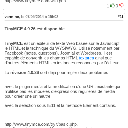
http://www.tinymce.com/wiki.php.
1
0
vermine
,
le 07/05/2014 à 15h02
#11
TinyMCE 4.0.26 est disponible
TinyMCE
est un éditeur de texte Web basée sur le Javascript,
le HTML et la technique du WYSIWYG. Utilisé notamment par
Facebook (notes, questions), Joomla! et Wordpress, il est
capable de convertir les champs HTML
textarea
ainsi que
d'autres éléments HTML en instances reconnues par l'éditeur
La
révision 4.0.26
sort déjà pour régler deux problèmes :
avec le plugin media et la modification d'une URL existante qui
n'utilise pas les modèles d'expressions régulières de media
pour créer une url neutre ;
avec la sélection sous IE11 et la méthode Element.contains.
http://www.tinymce.com/tryit/basic.php.