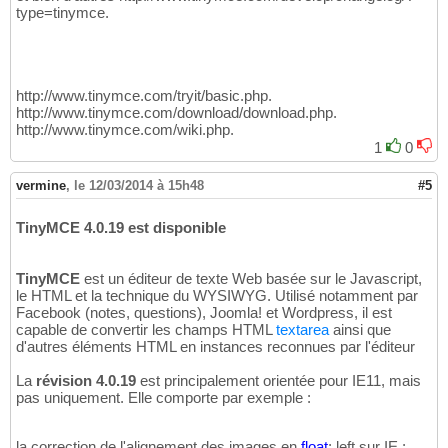
type=tinymce.
http://www.tinymce.com/tryit/basic.php.
http://www.tinymce.com/download/download.php.
http://www.tinymce.com/wiki.php.
1
0
vermine
,
le 12/03/2014 à 15h48
#5
TinyMCE 4.0.19 est disponible
TinyMCE
est un éditeur de texte Web basée sur le Javascript,
le HTML et la technique du WYSIWYG. Utilisé notamment par
Facebook (notes, questions), Joomla! et Wordpress, il est
capable de convertir les champs HTML
textarea
ainsi que
d'autres éléments HTML en instances reconnues par l'éditeur
La
révision 4.0.19
est principalement orientée pour IE11, mais
pas uniquement. Elle comporte par exemple :
la correction de l'alignement des images en
float
: left sur IE ;