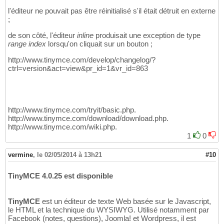
l'éditeur ne pouvait pas être réinitialisé s'il était détruit en externe
;
de son côté, l'éditeur
inline
produisait une exception de type
range index
lorsqu'on cliquait sur un bouton ;
http://www.tinymce.com/develop/changelog/?
ctrl=version&act=view&pr_id=1&vr_id=863
http://www.tinymce.com/tryit/basic.php.
http://www.tinymce.com/download/download.php.
http://www.tinymce.com/wiki.php.
1
0
vermine
,
le 02/05/2014 à 13h21
#10
TinyMCE 4.0.25 est disponible
TinyMCE
est un éditeur de texte Web basée sur le Javascript,
le HTML et la technique du WYSIWYG. Utilisé notamment par
Facebook (notes, questions), Joomla! et Wordpress, il est