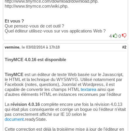
http://www.tinymce.com/download/download.php.
http://www.tinymce.com/wiki.php.
Et vous ?
Que pensez-vous de cet outil ?
Quel éditeur utilisez-vous sur vos applications Web ?
4
0
vermine
,
le 03/02/2014 à 17h18
#2
TinyMCE 4.0.16 est disponible
TinyMCE
est un éditeur de texte Web basée sur le Javascript,
le HTML et la technique du WYSIWYG. Utilisé notamment par
Facebook (notes, questions), Joomla! et Wordpress, il est
capable de convertir les champs HTML
textarea
ainsi que
d'autres éléments HTML en instances reconnues par l'éditeur
La
révision 4.0.16
complète encore une fois la révision 4.0.13
qui était plus conséquente et corrige un bogue où l'éditeur n'était
pas correctement affiché sur IE 10 selon le
document
.readyState.
Cette correction est déjà la troisième mise à jour de l'éditeur en