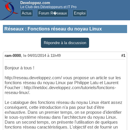
Developpez.com
Le Club des Développeurs et IT Pro
Actus
Forum R�seaux
Emploi
Réseaux
:
Fonctions réseau du noyau Linux
Répondre à la discussion
ram-0000
,
le 04/01/2014 à 11h49
#1
Bonjour à tous !
http://reseau.developpez.com/ vous propose un article sur les
fonctions réseau du noyau Linux par Philippe Latu et Laurent
Foucher : http://inetdoc.developpez.com/tutoriels/fonctions-
reseau-linux/.
Le catalogue des fonctions réseau du noyau Linux étant assez
conséquent, cette introduction n'a pas pour but d'être
exhaustive. Dans un premier temps, on se propose d'identifier
le sous-système réseau dans l'architecture du noyau Linux.
Dans un second temps, on présente l'utilisation de quelques
fonctions réseau caractéristiques. L'objectif est de fournir un