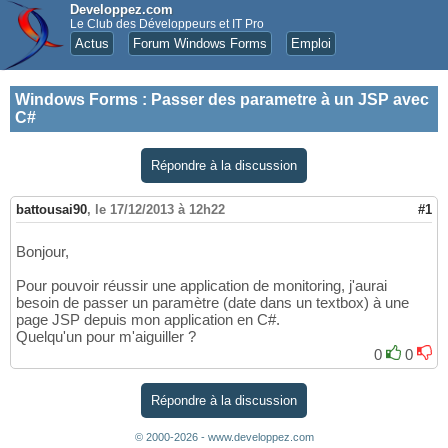
Developpez.com
Le Club des Développeurs et IT Pro
Actus
Forum Windows Forms
Emploi
Windows Forms
:
Passer des parametre à un JSP avec
C#
Répondre à la discussion
battousai90
,
le 17/12/2013 à 12h22
#1
Bonjour,
Pour pouvoir réussir une application de monitoring, j'aurai
besoin de passer un paramètre (date dans un textbox) à une
page JSP depuis mon application en C#.
Quelqu'un pour m'aiguiller ?
0
0
Répondre à la discussion
© 2000-2026 - www.developpez.com