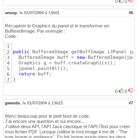
0
0
snoop
,
le 01/07/2004 à 13h01
#6
Récupérer le Graphics du panel et le transformer en
BufferedImage. Par exemple :
Code :
1
public
 BufferedImage getBuffImage 
(
JPanel jpa
2
  BufferedImage buff = 
new
 BufferedImage
(
jpan
3
  Graphics g = buff.createGraphics
(
)
;

4
  jpanel.paintAll
(
)
;

5
return
6
}
7
0
0
gwendo
,
le 01/07/2004 à 13h23
#7
Merci beaucoup pour le petit bout de code.
J'ai encore une question et oui encore...
J'utilise deux API, l'API Java classique et l'API iText pour créer
mon fichier PDF. Lorsque j'utilise le mot Image il me dit : "The
type Image is ambigous". En fait Image existe dans les deux