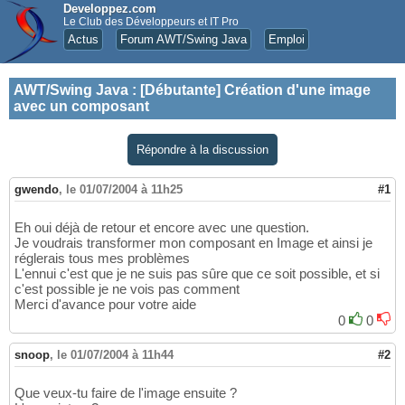
Developpez.com
Le Club des Développeurs et IT Pro
Actus
Forum AWT/Swing Java
Emploi
AWT/Swing Java
:
[Débutante] Création d'une image
avec un composant
Répondre à la discussion
gwendo
,
le 01/07/2004 à 11h25
#1
Eh oui déjà de retour et encore avec une question.
Je voudrais transformer mon composant en Image et ainsi je
réglerais tous mes problèmes
L'ennui c'est que je ne suis pas sûre que ce soit possible, et si
c'est possible je ne vois pas comment
Merci d'avance pour votre aide
0
0
snoop
,
le 01/07/2004 à 11h44
#2
Que veux-tu faire de l'image ensuite ?