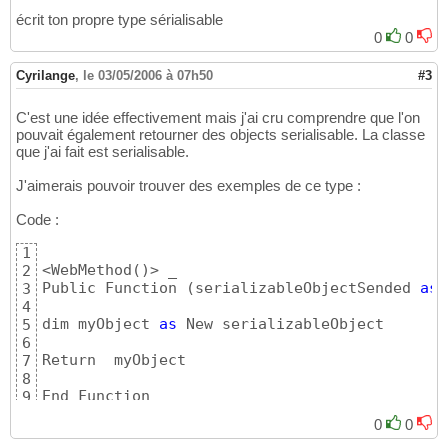
écrit ton propre type sérialisable
0
0
Cyrilange
,
le 03/05/2006 à 07h50
#3
C'est une idée effectivement mais j'ai cru comprendre que l'on
pouvait également retourner des objects serialisable. La classe
que j'ai fait est serialisable.
J'aimerais pouvoir trouver des exemples de ce type :
Code :
1
<WebMethod
(
)
> _

2
Public Function 
(
serializableObjectSended 
as
 
3
4
dim myObject 
as
 New serializableObject

5
6
Return  myObject 

7
8
End Function
9
0
0