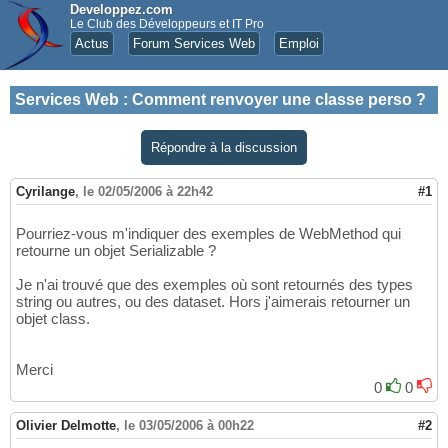
Developpez.com
Le Club des Développeurs et IT Pro
Actus
Forum Services Web
Emploi
Services Web
:
Comment renvoyer une classe perso ?
Répondre à la discussion
Cyrilange
,
le 02/05/2006 à 22h42
#1
Pourriez-vous m'indiquer des exemples de WebMethod qui
retourne un objet Serializable ?
Je n'ai trouvé que des exemples où sont retournés des types
string ou autres, ou des dataset. Hors j'aimerais retourner un
objet class.
Merci
0
0
Olivier Delmotte
,
le 03/05/2006 à 00h22
#2