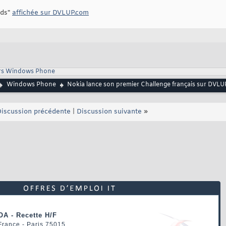
rds"
affichée sur DVLUP.com
rs Windows Phone
Windows Phone
Nokia lance son premier Challenge français sur DVLU
iscussion précédente
|
Discussion suivante
»
OA - Recette H/F
 France - Paris 75015