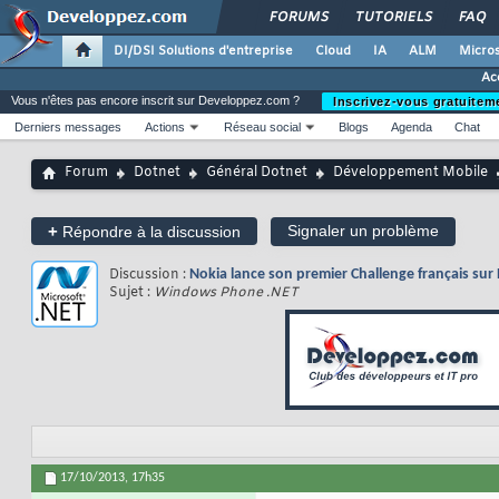
FORUMS
TUTORIELS
FAQ
DI/DSI Solutions d'entreprise
Cloud
IA
ALM
Micros
Ac
Vous n'êtes pas encore inscrit sur Developpez.com ?
Inscrivez-vous gratuitem
Derniers messages
Actions
Réseau social
Blogs
Agenda
Chat
Forum
Dotnet
Général Dotnet
Développement Mobile
+
Signaler un problème
Répondre à la discussion
Discussion :
Nokia lance son premier Challenge français su
Sujet :
Windows Phone .NET
17/10/2013,
17h35