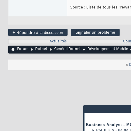
Source : Liste de tous les "rewa
+
Signaler un problème
Répondre à la discussion
Actualités
Cou
Forum
Dotnet
Général Dotnet
Développement Mobile
«
D
Business Analyst - M
↳
PACIFICA
- Ile de