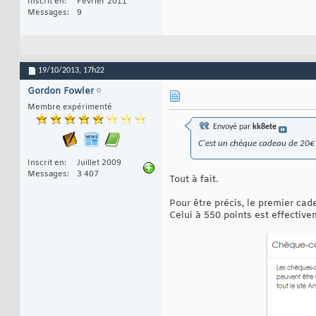
Inscrit en
Février 2011
Messages
9
19/10/2013,
17h22
Gordon Fowler
Membre expérimenté
Envoyé par
kk8ete
C'est un chèque cadeau de 20€
Inscrit en
Juillet 2009
Messages
3 407
Tout à fait.
Pour être précis, le premier cad
Celui à 550 points est effective