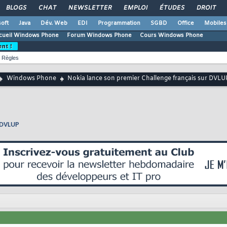
BLOGS
CHAT
NEWSLETTER
EMPLOI
ÉTUDES
DROIT
oft
Java
Dév. Web
EDI
Programmation
SGBD
Office
Mobiles
cueil Windows Phone
Forum Windows Phone
Cours Windows Phone
ent !
Règles
Windows Phone
Nokia lance son premier Challenge français sur DVLU
r DVLUP