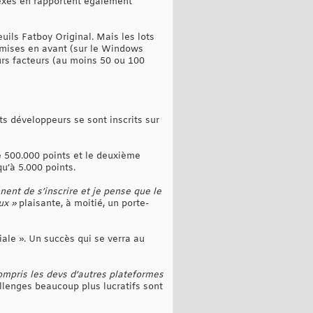
exes en rapportent également
ils Fatboy Original. Mais les lots
e mises en avant (sur le Windows
urs facteurs (au moins 50 ou 100
s développeurs se sont inscrits sur
e 500.000 points et le deuxième
u’à 5.000 points.
ent de s’inscrire et je pense que le
ux »
plaisante, à moitié, un porte-
iale ». Un succès qui se verra au
ompris les devs d’autres plateformes
llenges beaucoup plus lucratifs sont