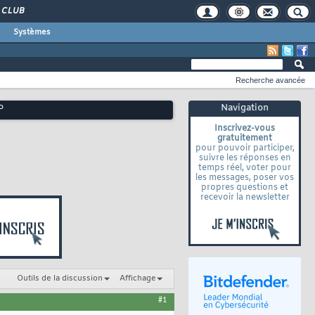
CLUB
Systèmes
Recherche avancée
Navigation
P
Inscrivez-vous
gratuitement
pour pouvoir participer,
suivre les réponses en
temps réel, voter pour
les messages, poser vos
propres questions et
recevoir la newsletter
Outils de la discussion
Affichage
#1