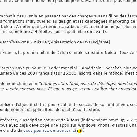
dent évidemment beaucoup plus de points. Mais les défis plus compl
achat à des Lumia en passant par des chargeurs sans fil ou des fauteu
 des formations individuelles au design et les campagnes marketing d
Nokia). A noter que ce dernier « cadeau » est conditionné par plusie
e supérieure à 4 étoiles pour l’appli mise en avant).
/watch?v=V2mPGB9k018"]Présentation de DVLUP[/ame]
France, le premier bilan de Dvlup semble satisfaire Nokia. Deux cent
 d’autres pays puisque le leader mondial – américain - possède plus d
uméro un des 200 Français (sur 15.000 inscrits dans le monde) n’est q
apidement changer.
« Certaines stars françaises du développement vienn
ne sacrée concurrence… Et que nous ça va nous coûter cher en cadea
fixer d’objectif chiffré pour évaluer le succès de son initiative « soc
on du nombre d’applications de qualité sur le store.
intéresse, l’inscription est ouverte à tous (indépendant, start-up,
« y c
 vous avez déjà développé une appli sur Windows Phone, d’autres Cha
esoin d’aide
vous pourrez en trouver ici
)