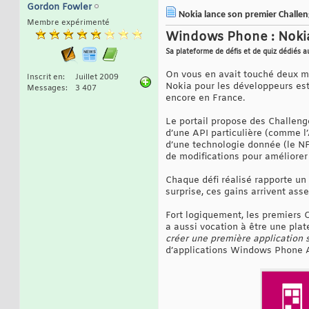
Gordon Fowler
Nokia lance son premier Challen
Membre expérimenté
Windows Phone : Nokia
Sa plateforme de défis et de quiz dédiés 
On vous en avait touché deux 
Inscrit en
Juillet 2009
Nokia pour les développeurs est
Messages
3 407
encore en France.
Le portail propose des Challenge
d’une API particulière (comme l
d’une technologie donnée (le N
de modifications pour améliorer 
Chaque défi réalisé rapporte un 
surprise, ces gains arrivent ass
Fort logiquement, les premiers C
a aussi vocation à être une plat
créer une première application
d’applications Windows Phone A