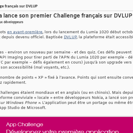
ge français sur DVLUP
 lance son premier Challenge français sur DVLUP
aux développeurs
mots
en avant-première
, lors du lancement du Lumia 1020 début octob
 depuis devenu officiel. Baptisée
DVLUP
, la plateforme était accessi
s - environ un nouveau par semaine - et des quiz. Ces défis peuvent al
’API Imaging pour tirer parti de l’APN du Lumia 1020 par exemple - dé
FC par exemple – défis également en cours) jusqu’à son upgrade vers
son accessibilité (mal voyants, etc.).
nombre de points « XP » fixé à l’avance. Points qui sont ensuite conve
ez rapidement.
hallenges étaient mondiaux et en anglais (ou en chinois). Mais depuis 
eforme conviviale « locale » entre développeurs Nokia, a lancé son pre
 sur Windows Phone »
. L’application peut être un portage ou même êtr
pp Studio de Microsoft.