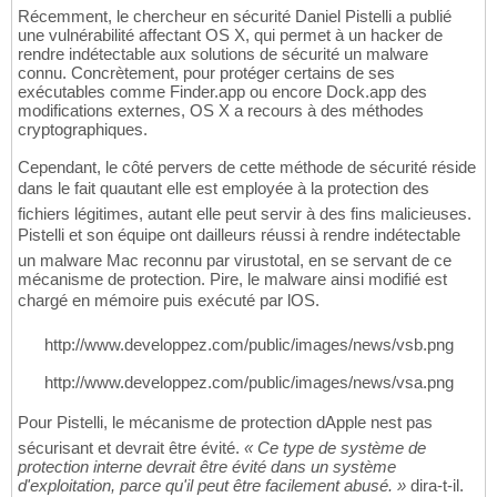
Récemment, le chercheur en sécurité Daniel Pistelli a publié
une vulnérabilité affectant OS X, qui permet à un hacker de
rendre indétectable aux solutions de sécurité un malware
connu. Concrètement, pour protéger certains de ses
exécutables comme Finder.app ou encore Dock.app des
modifications externes, OS X a recours à des méthodes
cryptographiques.
Cependant, le côté pervers de cette méthode de sécurité réside
dans le fait quautant elle est employée à la protection des
fichiers légitimes, autant elle peut servir à des fins malicieuses.
Pistelli et son équipe ont dailleurs réussi à rendre indétectable
un malware Mac reconnu par virustotal, en se servant de ce
mécanisme de protection. Pire, le malware ainsi modifié est
chargé en mémoire puis exécuté par lOS.
http://www.developpez.com/public/images/news/vsb.png
http://www.developpez.com/public/images/news/vsa.png
Pour Pistelli, le mécanisme de protection dApple nest pas
sécurisant et devrait être évité.
« Ce type de système de
protection interne devrait être évité dans un système
d'exploitation, parce qu'il peut être facilement abusé. »
dira-t-il.