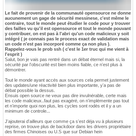
Le fait de provenir de la communauté opensource ne donne
aucunement un gage de sécurité messinese, c'est même le
contraire, tout le monde peut étudier le code pour y trouver
des failles vu qu'il est opensource et tout le monde pouvant
y contribuer, on est pas à l'abri qu'un code malicieux y soit
intégré ( je connais pas le process exact de validation mais
un code n'est pas incorporé comme ça non plus ).
Rappelez-vous le prob ssh ( c'est le 1er truc qui me vient à
l'esprit )
Salut, bon je vais pas rentré dans un débat éternel mais si, la
sécurité par l'obscurité est bien moins fiable, ce n'est plus à
démontrer.
Tout le monde ayant accés aux sources cela permet justement
des updates/une réactivité bien plus importante, y'a pas de
débat possible la dessus.
Ensuis open source ne veux pas dire invulnérable, certe mais
les code malicieux..faut pas exagéré, on n'implémente pas tout
et n'importe quoi non plus, les cycles sont rodés et il y a un
minimum de controle...
J'ajouterai d'ailleurs que comme ça s'est déja vu à plusieurs
reprise, on trouve plus de backdoor dans les drivers propriétaire
des firmes Chinoises ou U.S que sur Debian hein