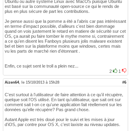
Ubuntu ou autre systeme Linux avec MacOS puisque Ubuntu
est basé sur la communauté open-source ce qui le rends de
plus en plus sécure de part les contributions.
Je pense aussi que la pomme a été a l'abris car pas intéréssant
en terme d'impact possible, d'ailleurs c'est bien dommage
quand on vois justement le retard en matiere de sécurité sur cet
OS, ça aurait pu faire tomber le mythe meme si, contrairement
a ce qu'en disent les Fanboys plusieurs jolis malware existent
bel et bien sur la plateforme moins que windows, certes mais
vu les parts de marché rien d'étonnant .
Enfin, ce sujet sent le troll a plein nez...
2
1
Aizen64
,
le 15/10/2013 à 15h28
#6
C'est surtout à l'utilisateur de faire attention à ce qu'il récupère,
quelque soit l'OS utilisé. En tant qu'utilisateur, que sait ont sur
comment sait t-on ce qu'une application fait réellement sur les
données qu'elle récupère? Pas grand chose.
Autant Apple est très doué pour le suivi et les mises à jour
d'iOS, par contre pour OS X, c'est laxiste au niveau updates.