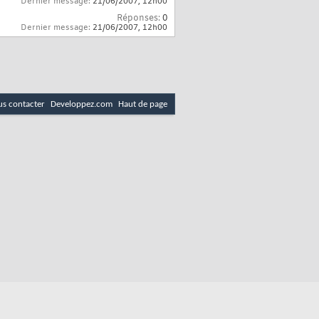
Dernier message:
21/06/2007,
12h00
Réponses:
0
Dernier message:
21/06/2007,
12h00
s contacter
Developpez.com
Haut de page