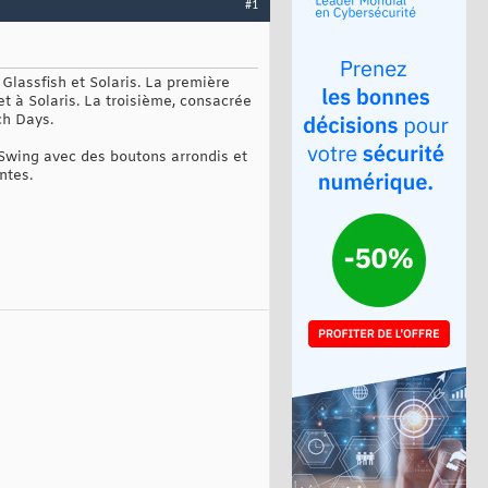
#1
Glassfish et Solaris. La première
 à Solaris. La troisième, consacrée
ch Days.
 Swing avec des boutons arrondis et
ntes.