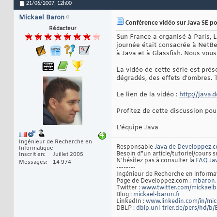
21/06/2007,
12h00
Mickael Baron
Conférence vidéo sur Java SE po
Rédacteur
Sun France a organisé à Paris, L
journée était consacrée à NetBe
à Java et à Glassfish. Nous vou
La vidéo de cette série est pré
dégradés, des effets d'ombres. T
Le lien de la vidéo :
http://java
Profitez de cette discussion po
L'équipe Java
Ingénieur de Recherche en
Responsable
Java de Developpez.
Informatique
Besoin d"un article/tutoriel/cours s
Inscrit en
Juillet 2005
N'hésitez pas à consulter la
FAQ Ja
Messages
14 974
--------
Ingénieur de Recherche en inform
Page de Developpez.com :
mbaron.
Twitter :
www.twitter.com/mickael
Blog :
mickael-baron.fr
LinkedIn :
www.linkedin.com/in/mi
DBLP :
dblp.uni-trier.de/pers/hd/b