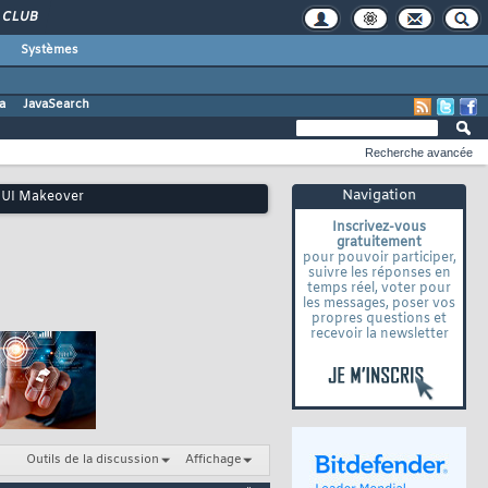
CLUB
Systèmes
a
JavaSearch
Recherche avancée
Navigation
 GUI Makeover
Inscrivez-vous
gratuitement
pour pouvoir participer,
suivre les réponses en
temps réel, voter pour
les messages, poser vos
propres questions et
recevoir la newsletter
Outils de la discussion
Affichage