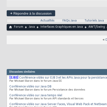
+
Répondre à la discussion
Actualités
FAQs Java
Tutoriels Java
Forum
Java
Interfaces Graphiques en Java
AWT/Swing
«
D
Discussions similaires
[EJB3]
Conférence vidéo sur EJB 3 et les APIs Java pour la persistanc
Par Mickael Baron dans le forum Java EE
Conférence vidéo sur Java DB
Par Mickael Baron dans le forum Persistance des données
Conférence vidéo sur Java temps réel
Par Mickael Baron dans le forum API standards et tierces
Conférence vidéo sur Java Server Faces, Visual Web Pack et Netbean