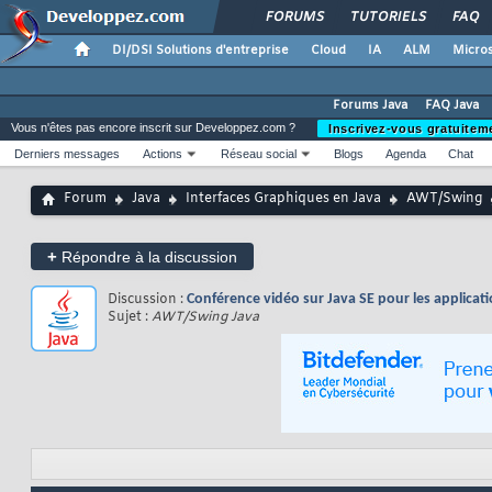
FORUMS
TUTORIELS
FAQ
DI/DSI Solutions d'entreprise
Cloud
IA
ALM
Micros
Forums Java
FAQ Java
Vous n'êtes pas encore inscrit sur Developpez.com ?
Inscrivez-vous gratuitem
Derniers messages
Actions
Réseau social
Blogs
Agenda
Chat
Forum
Java
Interfaces Graphiques en Java
AWT/Swing
+
Répondre à la discussion
Discussion :
Conférence vidéo sur Java SE pour les applica
Sujet :
AWT/Swing Java