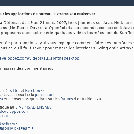
ur les applications de bureau : Extreme GUI Makeover
a Défense, du 19 au 21 mars 2007, trois journées sur Java, Netbeans, 
ans (NetBeans Day) et à OpenSolaris. La seconde, consacrée à Java et
s proposons dans cette série quelques vidéos tournées lors du Sun Te
sentée par Romain Guy. Il vous explique comment faire des interfaces
ous ce qu'il faut savoir pour rendre les interfaces Swing enfin attraya
.developpez.com/videos/su...eonthedesktop/
ur laisser des commentaires.
com
(
Twitter
et
Facebook
)
ur Java, consulter la
page cours
va
et à poser vos questions sur les
forums
d'entraide Java
atique au
LIAS / ISAE-ENSMA
developpez.com
baron
ckaelbaron
/Baron:Micka=euml=l