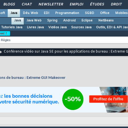
BLOGS
CHAT
NEWSLETTER
EMPLOI
ÉTUDES
DROIT
oft
Java
Dév. Web
EDI
Programmation
SGBD
Office
Mobiles
Java
Java Web
Spring
Android
Eclipse
NetBeans
Tutoriels Java
Livres Java
Vidéos Java
Sources Java
Outils, EDI & API Jav
ent !
Règles
Conférence vidéo sur Java SE pour les applications de bureau : Extreme
tions de bureau : Extreme GUI Makeover