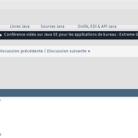
Livres Java
Sources Java
Outils, EDI & API Java
Conférence vidéo sur Java SE pour les applications de bureau : Extreme
iscussion précédente
|
Discussion suivante
»
e
s