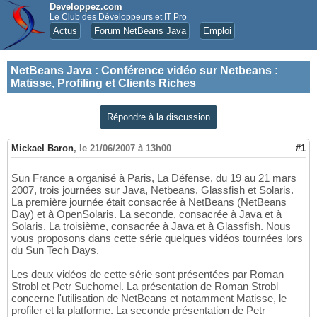
Developpez.com
Le Club des Développeurs et IT Pro
Actus
Forum NetBeans Java
Emploi
NetBeans Java
:
Conférence vidéo sur Netbeans :
Matisse, Profiling et Clients Riches
Répondre à la discussion
Mickael Baron
,
le 21/06/2007 à 13h00
#1
Sun France a organisé à Paris, La Défense, du 19 au 21 mars
2007, trois journées sur Java, Netbeans, Glassfish et Solaris.
La première journée était consacrée à NetBeans (NetBeans
Day) et à OpenSolaris. La seconde, consacrée à Java et à
Solaris. La troisième, consacrée à Java et à Glassfish. Nous
vous proposons dans cette série quelques vidéos tournées lors
du Sun Tech Days.
Les deux vidéos de cette série sont présentées par Roman
Strobl et Petr Suchomel. La présentation de Roman Strobl
concerne l'utilisation de NetBeans et notamment Matisse, le
profiler et la platforme. La seconde présentation de Petr