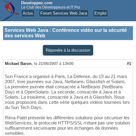
Developpez.com
Le Club des Développeurs et IT Pro
Actus
Forum Services Web Java
Emploi
Services Web Java
:
Conférence vidéo sur la sécurité
des services Web
Répondre à la discussion
Mickael Baron
,
le 21/06/2007 à 13h00
#1
Sun France a organisé à Paris, La Défense, du 19 au 21 mars
2007, trois journées sur Java, Netbeans, Glassfish et Solaris.
La première journée était consacrée à NetBeans (NetBeans
Day) et à OpenSolaris. La seconde, consacrée à Java et à
Solaris. La troisième, consacrée à Java et à Glassfish. Nous
vous proposons dans cette série quelques vidéos tournées lors
du Sun Tech Days.
Rima Patel présente les différentes solutions pour sécuriser les
WebServices, le protocole HTTPS/SSL n'étant pas une solution
suffisamment sécurisante pour les échanges de données
sensibles.