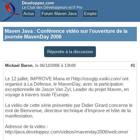
Developpez.com
Le Club des Développeurs et IT Pro
Actus
Forum Maven Java
Emploi
Maven Java
:
Conférence vidéo sur l'ouverture de la
journée MavenDay 2006
Répondre à la discussion
Mickael Baron
,
le 06/12/2006 à 13h00
#1
Le 12 juillet, IMPROVE Mana et l'http://ossgtp.xwiki.com/ ont
organisé à La Défense, le MavenDay, avec la participation
exceptionnelle de Jason Van Zyl, Leader du projet Maven, en
voyage à travers toute l'Europe.
La vidéo de cette série présentée par Didier Girard concerne le
mot de Bienvenue, directeur technique d'Improve et hôte de la
manifestation.
Adresse de la vidéo :
http://java.developpez.com/videos/mavenday2006/welcome/