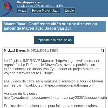
Developpez.com
Le Club des Développeurs et IT Pro
Actus
Forum Maven Java
Emploi
Maven Java
:
Conférence vidéo sur une discussion
autour de Maven avec Jason Van Zyl
Répondre à la discussion
Mickael Baron
,
le 06/12/2006 à 13h00
#1
Le 12 juillet, IMPROVE Mana et l'http://ossgtp.xwiki.com/ ont
organisé à La Défense, le MavenDay, avec la participation
exceptionnelle de Jason Van Zyl, Leader du projet Maven, en
voyage à travers toute l'Europe.
Les vidéos de cette série sont une discussion autour de Maven
animée par http://blog.sonatype.com/people/author/jason/.
Adresse de la vidéo :
http://java.developpez.com/videos/mavenday2006/discussionwith
Profitez de cette discussion pour laisser vos commentaires.