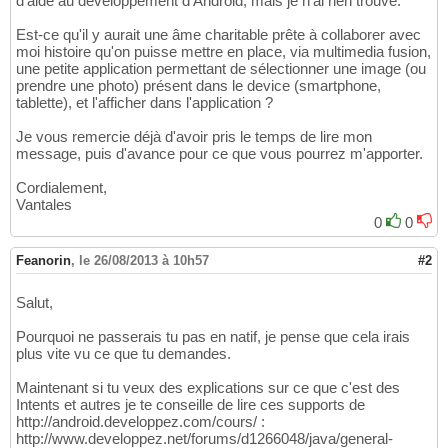
d'aide au développement d'Android, mais je n'ai rien trouvé.
Est-ce qu'il y aurait une âme charitable prête à collaborer avec
moi histoire qu'on puisse mettre en place, via multimedia fusion,
une petite application permettant de sélectionner une image (ou
prendre une photo) présent dans le device (smartphone,
tablette), et l'afficher dans l'application ?
Je vous remercie déjà d'avoir pris le temps de lire mon
message, puis d'avance pour ce que vous pourrez m'apporter.
Cordialement,
Vantales
0
0
Feanorin
,
le 26/08/2013 à 10h57
#2
Salut,
Pourquoi ne passerais tu pas en natif, je pense que cela irais
plus vite vu ce que tu demandes.
Maintenant si tu veux des explications sur ce que c'est des
Intents et autres je te conseille de lire ces supports de
http://android.developpez.com/cours/ :
http://www.developpez.net/forums/d1266048/java/general-