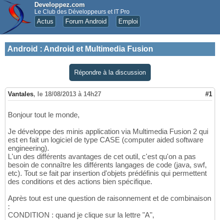
Developpez.com
Le Club des Développeurs et IT Pro
Actus
Forum Android
Emploi
Android
:
Android et Multimedia Fusion
Répondre à la discussion
Vantales
,
le 18/08/2013 à 14h27
#1
Bonjour tout le monde,
Je développe des minis application via Multimedia Fusion 2 qui
est en fait un logiciel de type CASE (computer aided software
engineering).
L'un des différents avantages de cet outil, c'est qu'on a pas
besoin de connaître les différents langages de code (java, swf,
etc). Tout se fait par insertion d'objets prédéfinis qui permettent
des conditions et des actions bien spécifique.
Après tout est une question de raisonnement et de combinaison
:
CONDITION : quand je clique sur la lettre "A",