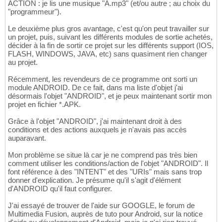
ACTION : je lis une musique "A.mp3" (et/ou autre ; au choix du
"programmeur").
Le deuxième plus gros avantage, c'est qu'on peut travailler sur
un projet, puis, suivant les différents modules de sortie achetés,
décider à la fin de sortir ce projet sur les différents support (IOS,
FLASH, WINDOWS, JAVA, etc) sans quasiment rien changer
au projet.
Récemment, les revendeurs de ce programme ont sorti un
module ANDROID. De ce fait, dans ma liste d'objet j'ai
désormais l'objet "ANDROID", et je peux maintenant sortir mon
projet en fichier *.APK.
Grâce à l'objet "ANDROID", j'ai maintenant droit à des
conditions et des actions auxquels je n'avais pas accès
auparavant.
Mon problème se situe là car je ne comprend pas très bien
comment utiliser les conditions/action de l'objet "ANDROID". Il
font référence à des "INTENT" et des "URIs" mais sans trop
donner d'explication. Je présume qu'il s'agit d'élément
d'ANDROID qu'il faut configurer.
J'ai essayé de trouver de l'aide sur GOOGLE, le forum de
Multimedia Fusion, auprès de tuto pour Android, sur la notice