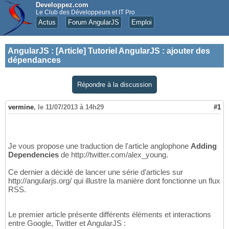
Developpez.com
Le Club des Développeurs et IT Pro
Actus
Forum AngularJS
Emploi
AngularJS
:
[Article] Tutoriel AngularJS : ajouter des
dépendances
Répondre à la discussion
vermine
,
le 11/07/2013 à 14h29
#1
Je vous propose une traduction de l'article anglophone
Adding
Dependencies
de http://twitter.com/alex_young.
Ce dernier a décidé de lancer une série d'articles sur
http://angularjs.org/ qui illustre la manière dont fonctionne un flux
RSS.
Le premier article présente différents éléments et interactions
entre Google, Twitter et AngularJS :