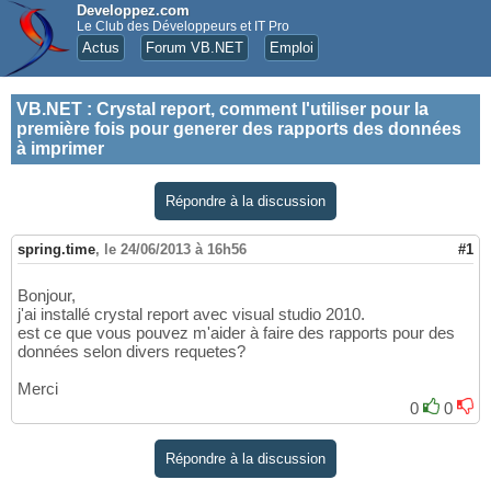
Developpez.com
Le Club des Développeurs et IT Pro
Actus
Forum VB.NET
Emploi
VB.NET
:
Crystal report, comment l'utiliser pour la
première fois pour generer des rapports des données
à imprimer
Répondre à la discussion
spring.time
,
le 24/06/2013 à 16h56
#1
Bonjour,
j'ai installé crystal report avec visual studio 2010.
est ce que vous pouvez m'aider à faire des rapports pour des
données selon divers requetes?
Merci
0
0
Répondre à la discussion