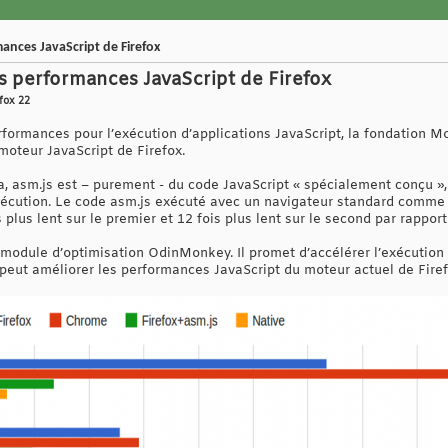
nces JavaScript de Firefox
 performances JavaScript de Firefox
efox 22
formances pour l’exécution d’applications JavaScript, la fondation M
oteur JavaScript de Firefox.
a, asm.js est – purement - du code JavaScript « spécialement conçu »,
écution. Le code asm.js exécuté avec un navigateur standard comme
plus lent sur le premier et 12 fois plus lent sur le second par rapport
e module d’optimisation OdinMonkey. Il promet d’accélérer l’exécution
il peut améliorer les performances JavaScript du moteur actuel de Fir