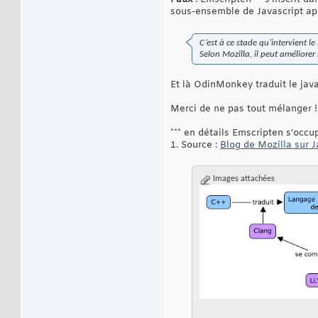
sous-ensemble de Javascript ap
C’est à ce stade qu’intervient l
Selon Mozilla, il peut améliore
Et là OdinMonkey traduit le jav
Merci de ne pas tout mélanger !
*** en détails Emscripten s'occ
1. Source :
Blog de Mozilla sur J
Images attachées