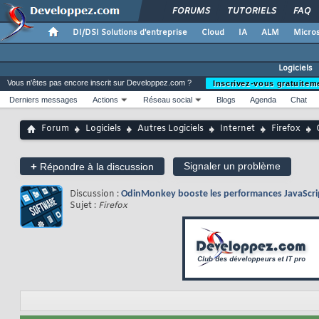
FORUMS
TUTORIELS
FAQ
DI/DSI Solutions d'entreprise
Cloud
IA
ALM
Micros
Logiciels
Vous n'êtes pas encore inscrit sur Developpez.com ?
Inscrivez-vous gratuitem
Derniers messages
Actions
Réseau social
Blogs
Agenda
Chat
Forum
Logiciels
Autres Logiciels
Internet
Firefox
+
Signaler un problème
Répondre à la discussion
Discussion :
OdinMonkey booste les performances JavaScrip
Sujet :
Firefox