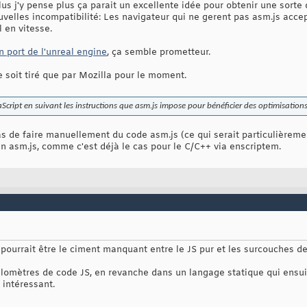
us j'y pense plus ça parait un excellente idée pour obtenir une sort
velles incompatibilité: Les navigateur qui ne gerent pas asm.js accep
 en vitesse.
n port de l'unreal engine
, ça semble prometteur.
ne soit tiré que par Mozilla pour le moment.
vaScript en suivant les instructions que asm.js impose pour bénéficier des optimisati
as de faire manuellement du code asm.js (ce qui serait particulièreme
n asm.js, comme c'est déjà le cas pour le C/C++ via enscriptem.
ourrait être le ciment manquant entre le JS pur et les surcouches de 
kilomètres de code JS, en revanche dans un langage statique qui ensu
 intéressant.