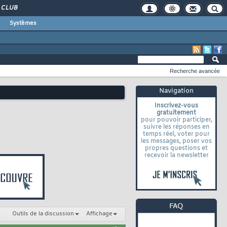
CLUB
Systèmes
Recherche avancée
Navigation
Inscrivez-vous
gratuitement
pour pouvoir participer,
suivre les réponses en
temps réel, voter pour
les messages, poser vos
propres questions et
recevoir la newsletter
Outils de la discussion
Affichage