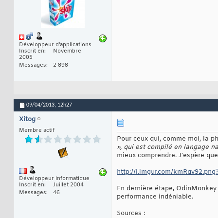
Développeur d'applications
Inscrit en
Novembre
2005
Messages
2 898
09/04/2013,
12h27
Xitog
Membre actif
Pour ceux qui, comme moi, la p
», qui est compilé en langage n
mieux comprendre. J'espère que 
http://i.imgur.com/kmRqv92.png
Développeur informatique
Inscrit en
Juillet 2004
En dernière étape, OdinMonkey tr
Messages
46
performance indéniable.
Sources :