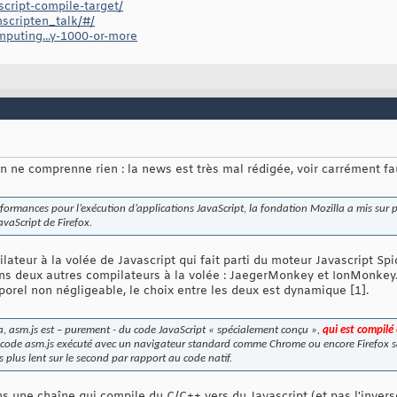
script-compile-target/
mscripten_talk/#/
puting...y-1000-or-more
on ne comprenne rien : la news est très mal rédigée, voir carrément fau
rformances pour l’exécution d’applications JavaScript, la fondation Mozilla a mis s
vaScript de Firefox.
ateur à la volée de Javascript qui fait parti du moteur Javascript S
 deux autres compilateurs à la volée : JaegerMonkey et IonMonkey.
orel non négligeable, le choix entre les deux est dynamique [1].
la, asm.js est – purement - du code JavaScript « spécialement conçu »,
qui est compilé
 code asm.js exécuté avec un navigateur standard comme Chrome ou encore Firefox s
is plus lent sur le second par rapport au code natif.
ns une chaîne qui compile du C/C++ vers du Javascript (et pas l'inverse 