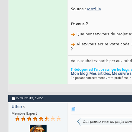
Source
:
Mozilla
Et vous ?
Que pensez-vous du projet as
Allez-vous écrire votre code 
?
Vous souhaitez participer aux rub
Si déboguer est l’art de corriger les bugs, 
Mon blog
,
Mes articles
,
Me suivre s
En posant correctement votre problème, on
27/03/2013,
17h51
Uther
Membre Expert
Que pensez-vous du projet asm.