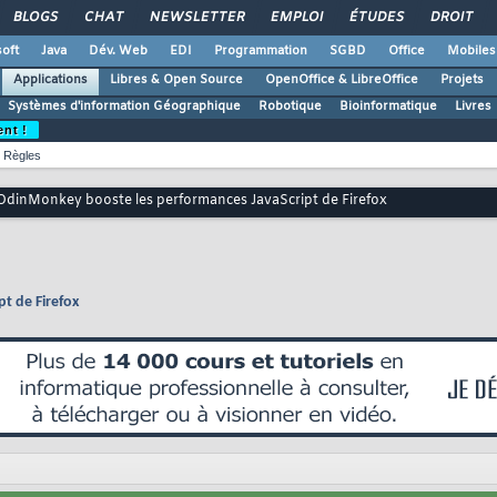
BLOGS
CHAT
NEWSLETTER
EMPLOI
ÉTUDES
DROIT
oft
Java
Dév. Web
EDI
Programmation
SGBD
Office
Mobiles
Applications
Libres & Open Source
OpenOffice & LibreOffice
Projets
Systèmes d'information Géographique
Robotique
Bioinformatique
Livres
ent !
Règles
OdinMonkey booste les performances JavaScript de Firefox
t de Firefox