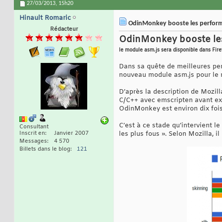
27/03/2013,
15h20
Hinault Romaric
OdinMonkey booste les performa
Rédacteur
OdinMonkey booste les
le module asm.js sera disponible dans Fir
Dans sa quête de meilleures per
nouveau module asm.js pour le m
D’après la description de Mozill
C/C++ avec emscripten avant ex
OdinMonkey est environ dix fois 
C’est à ce stade qu’intervient l
Consultant
Inscrit en
Janvier 2007
les plus fous ». Selon Mozilla, 
Messages
4 570
Billets dans le blog
121