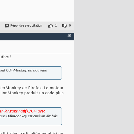
Répondre avec citation
1
0
#5
tive !
ur pied OdinMonkey, un nouveau
piderMonkey de Firefox. Le moteur
 IonMonkey produit un code plus
 en langage natif C/C++ avec
ans OdinMonkey est environ dix fois
!!!), plus particulièrement ici un