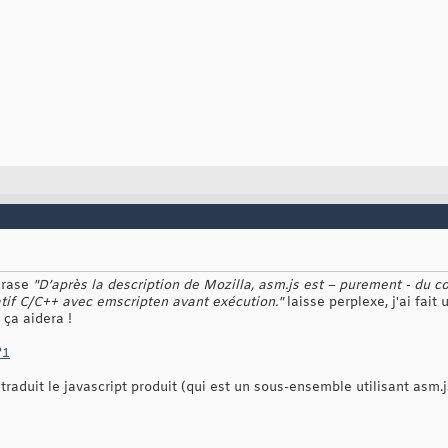
hrase
"D’après la description de Mozilla, asm.js est – purement - du 
atif C/C++ avec emscripten avant exécution."
laisse perplexe, j'ai fait
ça aidera !
?1
aduit le javascript produit (qui est un sous-ensemble utilisant asm.js