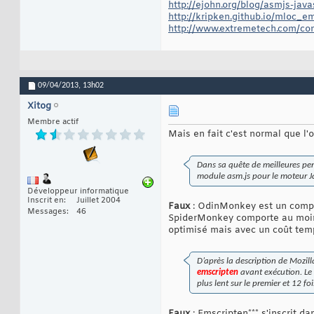
http://ejohn.org/blog/asmjs-java
http://kripken.github.io/mloc_e
http://www.extremetech.com/com
09/04/2013,
13h02
Xitog
Membre actif
Mais en fait c'est normal que l'
Dans sa quête de meilleures pe
module asm.js pour le moteur Ja
Développeur informatique
Inscrit en
Juillet 2004
Faux
: OdinMonkey est un compil
Messages
46
SpiderMonkey comporte au moins
optimisé mais avec un coût temp
D’après la description de Mozil
emscripten
avant exécution. Le
plus lent sur le premier et 12 fo
Faux
: Emscripten*** s'inscrit da