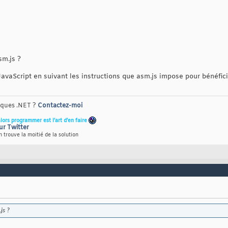
m.js ?
JavaScript en suivant les instructions que asm.js impose pour bénéfi
riques .NET ?
Contactez-moi
alors programmer est l’art d’en faire
ur Twitter
 trouve la moitié de la solution
js ?