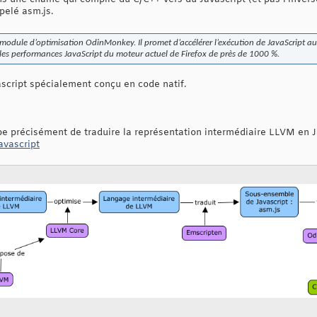
pelé asm.js.
e module d’optimisation OdinMonkey. Il promet d’accélérer l’exécution de JavaScript au 
r les performances JavaScript du moteur actuel de Firefox de près de 1000 %.
ascript spécialement conçu en code natif.
upe précisément de traduire la représentation intermédiaire LLVM en J
avascript