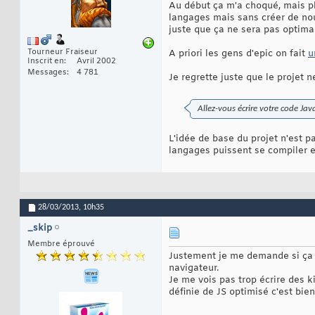
Au début ça m'a choqué, mais pl
langages mais sans créer de nou
juste que ça ne sera pas optimal
Tourneur Fraiseur
A priori les gens d'epic on fait
u
Inscrit en
Avril 2002
Messages
4 781
Je regrette juste que le projet 
Allez-vous écrire votre code Ja
L'idée de base du projet n'est p
langages puissent se compiler e
28/03/2013,
10h35
_skip
Membre éprouvé
Justement je me demande si ça p
navigateur.
Je me vois pas trop écrire des 
définie de JS optimisé c'est bien