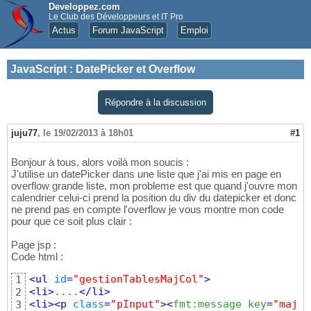
Developpez.com
Le Club des Développeurs et IT Pro
Actus
Forum JavaScript
Emploi
JavaScript
:
DatePicker et Overflow
Répondre à la discussion
juju77
,
le 19/02/2013 à 18h01
#1
Bonjour à tous, alors voilà mon soucis :
J'utilise un datePicker dans une liste que j'ai mis en page en
overflow grande liste, mon probleme est que quand j'ouvre mon
calendrier celui-ci prend la position du div du datepicker et donc
ne prend pas en compte l'overflow je vous montre mon code
pour que ce soit plus clair :
Page jsp :
Code html :
<
ul
id
=
"gestionTablesMajCol"
>
1
<
li
>
....
</
li
>
2
<
li
>
<
p
class
=
"pInput"
>
<
fmt:message key
=
"maj.d
3