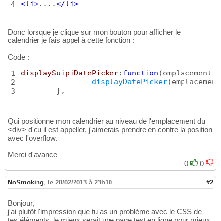
<
li
>
....
</
li
>
4
Donc lorsque je clique sur mon bouton pour afficher le
calendrier je fais appel à cette fonction :
Code :
displaySuipiDatePicker
:
function
(
emplacement
)
{
1
displayDatePicker
(
emplacement
2
}
,
3
Qui positionne mon calendrier au niveau de l'emplacement du
<div> d'ou il est appeller, j'aimerais prendre en contre la position
avec l'overflow.
Merci d'avance
0
0
NoSmoking
,
le 20/02/2013 à 23h10
#2
Bonjour,
j'ai plutôt l'impression que tu as un problème avec le CSS de
tes éléments, le mieux serait une page test en ligne pour mieux