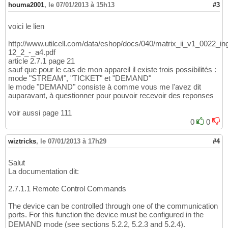
houma2001
,
le 07/01/2013 à 15h13
#3
voici le lien
http://www.utilcell.com/data/eshop/docs/040/matrix_ii_v1_0022_in
12_2_-_a4.pdf
article 2.7.1 page 21
sauf que pour le cas de mon appareil il existe trois possibilités :
mode "STREAM", "TICKET" et "DEMAND"
le mode "DEMAND" consiste à comme vous me l'avez dit
auparavant, à questionner pour pouvoir recevoir des reponses
voir aussi page 111
0
0
wiztricks
,
le 07/01/2013 à 17h29
#4
Salut
La documentation dit:
2.7.1.1 Remote Control Commands
The device can be controlled through one of the communication
ports. For this function the device must be configured in the
DEMAND mode (see sections 5.2.2, 5.2.3 and 5.2.4).