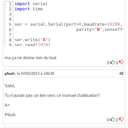
import
1
import
 time

2
3
4
ser = serial.Serial
(
port=
0
,baudrate=
19200
,

5
                        parity=
'N'
,xonxoff=
F
6
7
ser.write
(
'A'
)
8
ser.read
(
1024
)
9
ser.close
(
)
10
ma ça ne donne rien du tout
0
0
pfeuh
,
le 07/01/2013 à 14h30
#2
Salut,
Tu n'aurais pas un lien vers ce manuel d'utilisation?
A+
Pfeuh
0
0