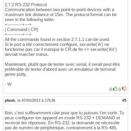
2.7.2 RS-232 Protocol
Communication between two point-to-point devices with a
maximum link distance of 15m. The protocol format can be
seen in the following table:
+----------+---+
| Command | CR|
+----------+---+
All the commands found in section 2.7.1.1 can be used.
Si le port a été correctement configuré, ser.write('A') ne
fonctionne pas car il manque le CR de fin => ser.write('A\r')
devrait marcher mieux.
Maintenant, plutôt que de tester avec serial, il serait peut être
préférable de tester d'abord avec un émulateur de terminal
genre putty.
- W
0
0
pfeuh
,
le 07/01/2013 à 17h36
#5
Bon, c'est suffisamment clair pour que tu puisses t'en sortir. Tu
peux configurer ton appareil en mode RS-232 + DEMAND et
recevoir les réponses. En RS-232, ta demande ne nécessite
pas de numéro de périphérique, contrairement à la RS-485.