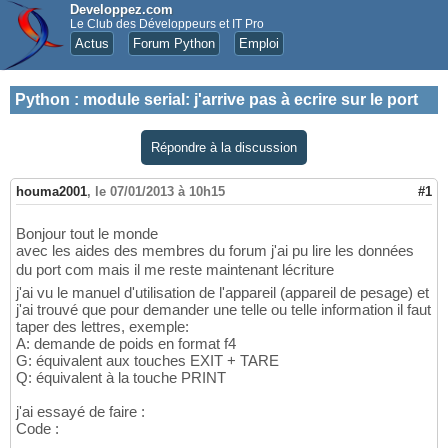
Developpez.com
Le Club des Développeurs et IT Pro
Actus
Forum Python
Emploi
Python
:
module serial: j'arrive pas à ecrire sur le port
Répondre à la discussion
houma2001
,
le 07/01/2013 à 10h15
#1
Bonjour tout le monde
avec les aides des membres du forum j'ai pu lire les données
du port com mais il me reste maintenant lécriture
j'ai vu le manuel d'utilisation de l'appareil (appareil de pesage) et
j'ai trouvé que pour demander une telle ou telle information il faut
taper des lettres, exemple:
A: demande de poids en format f4
G: équivalent aux touches EXIT + TARE
Q: équivalent à la touche PRINT
j'ai essayé de faire :
Code :