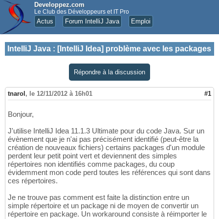
Developpez.com
Le Club des Développeurs et IT Pro
Actus
Forum IntelliJ Java
Emploi
IntelliJ Java
:
[IntelliJ Idea] problème avec les packages
Répondre à la discussion
tnarol
,
le 12/11/2012 à 16h01
#1
Bonjour,
J'utilise IntelliJ Idea 11.1.3 Ultimate pour du code Java. Sur un
évènement que je n'ai pas précisément identifié (peut-être la
création de nouveaux fichiers) certains packages d'un module
perdent leur petit point vert et deviennent des simples
répertoires non identifiés comme packages, du coup
évidemment mon code perd toutes les références qui sont dans
ces répertoires.
Je ne trouve pas comment est faite la distinction entre un
simple répertoire et un package ni de moyen de convertir un
répertoire en package. Un workaround consiste à réimporter le