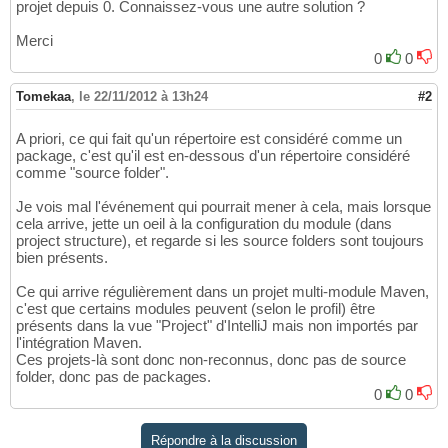
projet depuis 0. Connaissez-vous une autre solution ?
Merci
0
0
Tomekaa
,
le 22/11/2012 à 13h24
#2
A priori, ce qui fait qu'un répertoire est considéré comme un
package, c'est qu'il est en-dessous d'un répertoire considéré
comme "source folder".
Je vois mal l'événement qui pourrait mener à cela, mais lorsque
cela arrive, jette un oeil à la configuration du module (dans
project structure), et regarde si les source folders sont toujours
bien présents.
Ce qui arrive régulièrement dans un projet multi-module Maven,
c'est que certains modules peuvent (selon le profil) être
présents dans la vue "Project" d'IntelliJ mais non importés par
l'intégration Maven.
Ces projets-là sont donc non-reconnus, donc pas de source
folder, donc pas de packages.
0
0
Répondre à la discussion