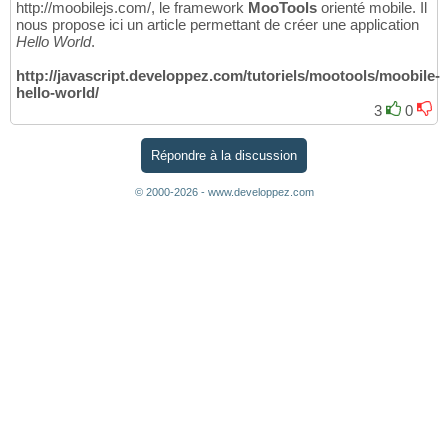
http://moobilejs.com/, le framework
MooTools
orienté mobile. Il
nous propose ici un article permettant de créer une application
Hello World
.
http://javascript.developpez.com/tutoriels/mootools/moobile-
hello-world/
3
0
Répondre à la discussion
© 2000-2026 - www.developpez.com