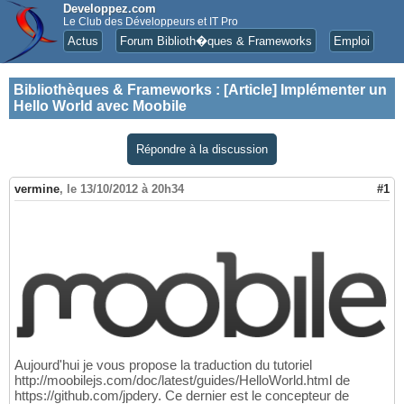
Developpez.com
Le Club des Développeurs et IT Pro
Actus
Forum Biblioth�ques & Frameworks
Emploi
Bibliothèques & Frameworks
:
[Article] Implémenter un
Hello World avec Moobile
Répondre à la discussion
vermine
,
le 13/10/2012 à 20h34
#1
Aujourd'hui je vous propose la traduction du tutoriel
http://moobilejs.com/doc/latest/guides/HelloWorld.html de
https://github.com/jpdery. Ce dernier est le concepteur de