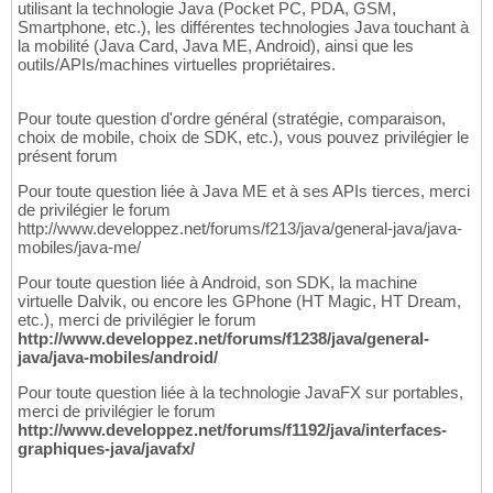
utilisant la technologie Java (Pocket PC, PDA, GSM,
Smartphone, etc.), les différentes technologies Java touchant à
la mobilité (Java Card, Java ME, Android), ainsi que les
outils/APIs/machines virtuelles propriétaires.
Pour toute question d'ordre général (stratégie, comparaison,
choix de mobile, choix de SDK, etc.), vous pouvez privilégier le
présent forum
Pour toute question liée à Java ME et à ses APIs tierces, merci
de privilégier le forum
http://www.developpez.net/forums/f213/java/general-java/java-
mobiles/java-me/
Pour toute question liée à Android, son SDK, la machine
virtuelle Dalvik, ou encore les GPhone (HT Magic, HT Dream,
etc.), merci de privilégier le forum
http://www.developpez.net/forums/f1238/java/general-
java/java-mobiles/android/
Pour toute question liée à la technologie JavaFX sur portables,
merci de privilégier le forum
http://www.developpez.net/forums/f1192/java/interfaces-
graphiques-java/javafx/