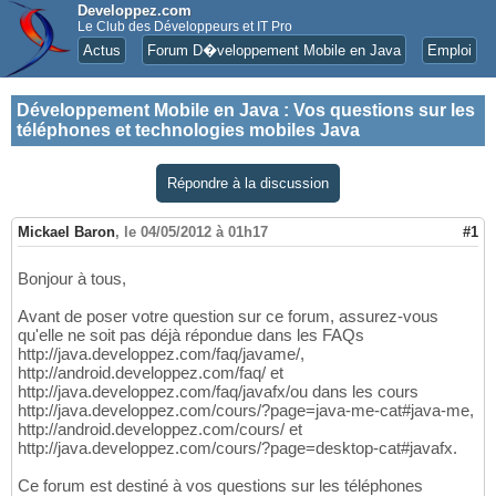
Developpez.com
Le Club des Développeurs et IT Pro
Actus
Forum D�veloppement Mobile en Java
Emploi
Développement Mobile en Java
:
Vos questions sur les
téléphones et technologies mobiles Java
Répondre à la discussion
Mickael Baron
,
le 04/05/2012 à 01h17
#1
Bonjour à tous,
Avant de poser votre question sur ce forum, assurez-vous
qu'elle ne soit pas déjà répondue dans les FAQs
http://java.developpez.com/faq/javame/,
http://android.developpez.com/faq/ et
http://java.developpez.com/faq/javafx/ou dans les cours
http://java.developpez.com/cours/?page=java-me-cat#java-me,
http://android.developpez.com/cours/ et
http://java.developpez.com/cours/?page=desktop-cat#javafx.
Ce forum est destiné à vos questions sur les téléphones